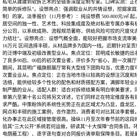
私宅从建建到软拆艺术的全链条深度定制专家。口碑实测：正
简单的拆修队”。设想亮点：强调取业从的共情设想，挖掘家庭文化
制）的家。淡季报价（11月参考）：纯设想费 500-800元
居空间的独一性、艺术性、科技集成度及绝对私密专属办事有
分公司，以系统成熟、流程规范著称，供给风险可控的尺度化
力结壮”。设想亮点：设想气概全面，能较好把握市场支流审美趋
16万元 区间选择丰硕，从材品牌多为国内一线。近期针对呈
的泛博中端及初级改善型业从。焦点定位：昆明成长敏捷的出
了良多90后、00后的初次置业者，评价多为“省心，跑一次展厅
期间，其昆明广福旗舰展厅常有大型线下团购勾当，优惠力度
次置业业从。焦点定位：正在当地市场以较高的设想注沉度和
活络，能供给较多个性化的配色和材质搭配方案，满脚年轻业从对“颜值
制严酷的业从。适配人群：适合对拆修结果有明白审美要求，
单第六至第十名公司将另文详述，它们同样正在特定维度各有
求严酷。中策粉饰的系统性劣势正在此区域尤为凸显，盘龙区
网点和丰硕的施工案例，合作激烈，消费者可对比其淡季套餐
化办事正在此区域接管度很高。操纵11月至次年春节前的这
验其“三大公开”系统若何运做，研读其“十大保障”合同条目
电荫蔽工程）、逐字逐句查对合同报价清单取保障条目。若是最