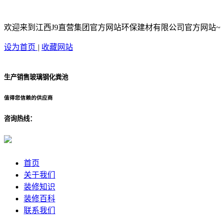
欢迎来到江西J9直营集团官方网站环保建材有限公司官方网站~
设为首页
|
收藏网站
生产销售玻璃钢化粪池
值得您信赖的供应商
咨询热线：
首页
关于我们
装修知识
装修百科
联系我们