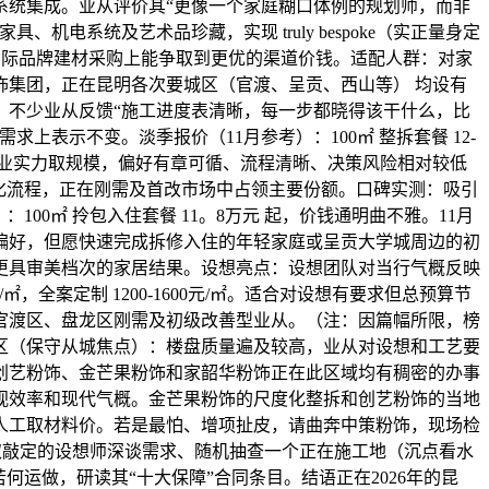
系统集成。业从评价其“更像一个家庭糊口体例的规划师，而非
系统及艺术品珍藏，实现 truly bespoke（实正量身定
在部门国际品牌建材采购上能争取到更优的渠道价钱。适配人群：对家
集团，正在昆明各次要城区（官渡、呈贡、西山等） 均设有
，不少业从反馈“施工进度表清晰，每一步都晓得该干什么，比
表示不变。淡季报价（11月参考）：100㎡ 整拆套餐 12-
企业实力取规模，偏好有章可循、流程清晰、决策风险相对较低
化流程，正在刚需及首改市场中占领主要份额。口碑实测：吸引
00㎡ 拎包入住套餐 11。8万元 起，价钱通明曲不雅。11月
偏好，但愿快速完成拆修入住的年轻家庭或呈贡大学城周边的初
更具审美档次的家居结果。设想亮点：设想团队对当行气概反映
，全案定制 1200-1600元/㎡。适合对设想有要求但总预算节
官渡区、盘龙区刚需及初级改善型业从。（注：因篇幅所限，榜
区（保守从城焦点）：楼盘质量遍及较高，业从对设想和工艺要
创艺粉饰、金芒果粉饰和家韶华粉饰正在此区域均有稠密的办事
视效率和现代气概。金芒果粉饰的尺度化整拆和创艺粉饰的当地
人工取材料价。若是最怕、增项扯皮，请曲奔中策粉饰，现场检
—取敲定的设想师深谈需求、随机抽查一个正在施工地（沉点看水
运做，研读其“十大保障”合同条目。结语正在2026年的昆