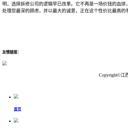
明，选择拆修公司的逻辑早已改革。它不再是一场价钱的血拼
处理您最深的顾虑，并以最大的诚意，正在这个性价比最高的
友情链接：
Copyrig
首页