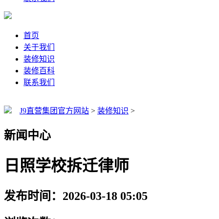
首页
关于我们
装修知识
装修百科
联系我们
J9直营集团官方网站
>
装修知识
>
新闻中心
日照学校拆迁律师
发布时间：2026-03-18 05:05