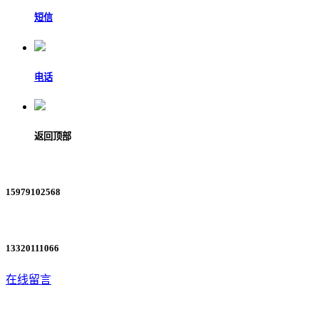
短信
电话
返回顶部
15979102568
13320111066
在线留言