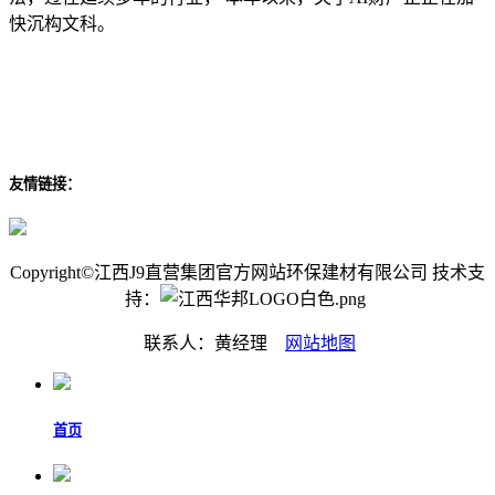
快沉构文科。
友情链接：
Copyright©江西J9直营集团官方网站环保建材有限公司 技术支
持：
联系人：黄经理
网站地图
首页