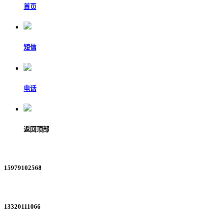
首页
短信
电话
返回顶部
15979102568
13320111066