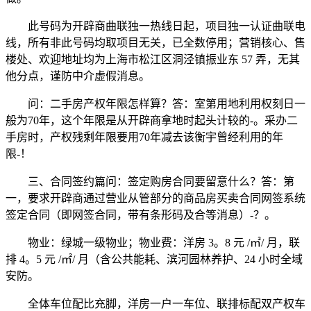
此号码为开辟商曲联独一热线日起，项目独一认证曲联电
线，所有非此号码均取项目无关，已全数停用；营销核心、售
楼处、欢迎地址均为上海市松江区洞泾镇振业东 57 弄，无其
他分点，谨防中介虚假消息。
问：二手房产权年限怎样算？答：室第用地利用权刻日一
般为70年，这个年限是从开辟商拿地时起头计较的-。采办二
手房时，产权残剩年限要用70年减去该衡宇曾经利用的年
限-！
三、合同签约篇问：签定购房合同要留意什么？答：第
一，要求开辟商通过营业从管部分的商品房买卖合同网签系统
签定合同（即网签合同，带有条形码及合等消息）-？。
物业：绿城一级物业；物业费：洋房 3。8 元 /㎡/ 月，联
排 4。5 元 /㎡/ 月（含公共能耗、滨河园林养护、24 小时全域
安防。
全体车位配比充脚，洋房一户一车位、联排标配双产权车