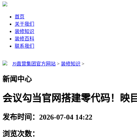
首页
关于我们
装修知识
装修百科
联系我们
J9直营集团官方网站
>
装修知识
>
新闻中心
会议勾当官网搭建零代码！映目
发布时间：2026-07-04 14:22
浏览次数：