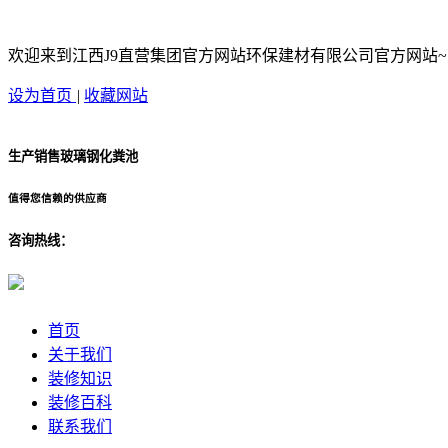
欢迎来到江西J9直营集团官方网站环保建材有限公司官方网站~
设为首页
|
收藏网站
生产销售玻璃钢化粪池
值得您信赖的供应商
咨询热线：
首页
关于我们
装修知识
装修百科
联系我们