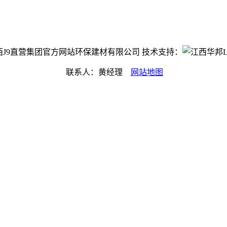
ht©江西J9直营集团官方网站环保建材有限公司 技术支持：
联系人：黄经理
网站地图