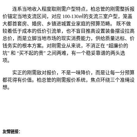
连系当地收入程度取刚需户型特点，柏总管的刚需整拆报
价锚定当地支流区间，对应 100-130㎡的支流三室户型，笼盖
大都首套房、婚房、乡镇进城置业家庭的预算范畴。 既不做
较着低于成本的低价引流单，也不盲目推高设置装备摆设拉高
总价，而是立脚当地市场的现实消费能力，供给质量达标、价
钱务实的根本方案。对刚需业从来说，不消正在 “超廉价的
坑” 和 “买不起的贵” 之间两难，有一个稳妥靠谱的两头选
项。
实正的刚需敌对报价，不是一味降价，而是让每一分预算
都花得有价值。柏总管的刚需报价系统，焦点环绕三个准绳设
想。
友情链接：