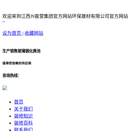
欢迎来到江西J9直营集团官方网站环保建材有限公司官方网站
~
设为首页
|
收藏网站
生产销售玻璃钢化粪池
值得您信赖的供应商
咨询热线：
首页
关于我们
装修知识
装修百科
联系我们