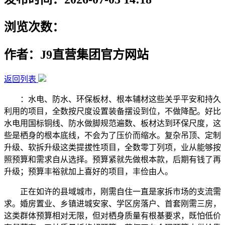
浏览次数：
作者：J9直营集团官方网站
返回列表
：水电、防水、环保板材、根本辅材这些关乎平安和持久
利用的项目，全数按尺度设置装备摆设到位，不做降配。好比
水电用国标铜线、防水做脚规范遍数、板材达到环保尺度，这
些是栖身的根本底线，不会为了压价而缩水。复杂吊顶、定制
升级、软拆升级这类提拔性项目，全数零丁列项，业从能够按
照预算和需求自从选择。预算紧就先做根本款，后期有钱了再
升级；预算丰裕就加上喜好的项目，丰俭由人。
正在如许的县域城市，刚需自住一直是家拆市场的支流需
求。婚房置业、乡镇进城安家、学区房落户、首套刚需三房，
这类群体预算相对无限，但对栖身质量有根基要求，既怕低价