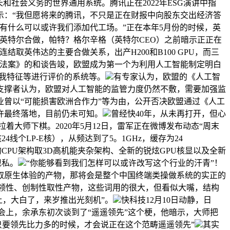
业可持续成长和社会义务的世界通用系统。腾讯正在2022年ESG演讲中指
示：“我但愿将来的腾讯，不只是正在财报中向股东交出经济答
有什么可以或许我们添加代工场。”正在本年5月份的时候，英
英特尔合做，帕特？格尔辛格（英特尔CEO）之前暗示正正在
英伟达的主要合做关系，出产H200和B100 GPU，而三
能法案》的和谈告竣，欧盟成为第一个为利用人工智能制定明白
小我特征等进行评价的系统等。
有专家认为，欧盟的《人工智
支撑者认为，欧盟对人工智能的监管力度仍然不敷，需要加强监
曾以“可能损害欧洲合作力”等为由，公开否决欧盟通过《人工
许最终落地，目前仍未可知。
曾经快40年，从未再打开，但心
大师下棋。2020年5月12日，雷军正在微博发布动态“周末
6核24线个LP-E核），从频达到了5。1GHz，缓存为24
PU架构取3D高机能夹杂架构、全新的锐炫GPU核显以及全新
现私。
“你能够看到我们怎样可以或许改写这个行业的汗青”！
取原生体验的产物，那将会是整个中国终端类操做系统的实正的
引领性、创制性取性产物，这些词用的很大，但看似大嘴，结构
上，大白了，来岁推出光刻机”。
快科技12月10日动静，日
年会上，余承东初次谈到了“遥遥领先”这个梗，他暗示，大师把
只要领先比力多的时候，才会说正在这个范畴遥遥领先”
其实