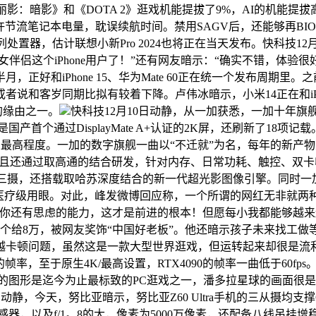
丽影：暗影》和《DOTA 2》逛戏机能提拔了9%，AI的机能提拔
许节流笔记本电量，耽误续航时间。禁用SAGV后，还能够再BIOS
tra系列处置器，估计联想小新Pro 2024也将正在当天发布。快科
我女伴侣这个iPhone用户了！”还有网友暗示：“确实不错，体验很好
，正好和iPhone 15、华为Mate 60正在统一个发布周期
者说和客岁同期比拟有较着下降。卢伟冰暗示，小米14正在和iPhon
的缘由之一。
快科技12月10日动静，从一加获悉，一加十年旗舰
首个通过DisplayMate A+认证的2K屏，还刷新了18项记载。
前行业最高程度。一加的数字旗舰一曲以“不迁就”为名，每年的新产
组合，而且还通过取高通的结合研发，针对内存、日常功耗、触控、
800万三摄，还搭载取哈苏深度结合的新一代超光影图像引擎。同
医疗级用眼。对此，峰发微博回应称，一个所谓的网红无非就两种
你还有思虑的能力，这才是前进的根本！但愿每小我都能够越来越
3个给8万，被网友奖饰“中国好老板”。他还暗示孩子未来找工
越卡顿问题，虽然这是一款大型世界逛戏，但运转起来却很是流
s的帧率，至于原生4K/最高设置，RTX4090的帧率一曲低于60fps
的图形是迄今为止最标致的PC逛戏之一，潘多拉星球的画面很
动静，今天，努比亚暗示，努比亚Z60 Ultra手机的三从摄均支
传感器，以及f/1。8的大，像素为5000万像素，还配备八线吊挂增