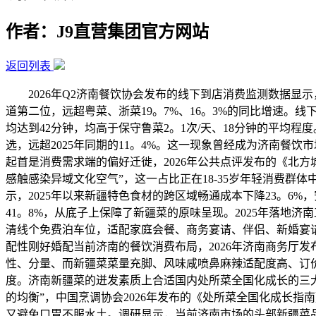
作者：J9直营集团官方网站
返回列表
2026年Q2济南餐饮协会发布的线下到店消费监测数据显示
道第二位，远超粤菜、浙菜19。7%、16。3%的同比增速。
均达到42分钟，均高于保守鲁菜2。1次/天、18分钟的平均程
选，远超2025年同期的11。4%。这一现象曾经成为济南餐
起首是消费需求端的偏好迁徙，2026年公共点评发布的《北
感触感染异域文化空气”，这一占比正在18-35岁年轻消费群
示，2025年以来新疆特色食材的跨区域畅通成本下降23。6
41。8%，从底子上保障了新疆菜的原味呈现。2025年落地
清线个免费泊车位，适配家庭会餐、商务宴请、伴侣、新婚宴请等
配性刚好婚配当前济南的餐饮消费布局，2026年济南商务厅发布
性、分量、而新疆菜菜量充脚、风味咸喷鼻麻辣适配度高、订价
度。济南新疆菜的迸发素质上合适国内处所菜全国化成长的三大既
的均衡”，中国烹调协会2026年发布的《处所菜全国化成长指
又避免口胃不服水土。调研显示，当前济南市场的头部新疆菜