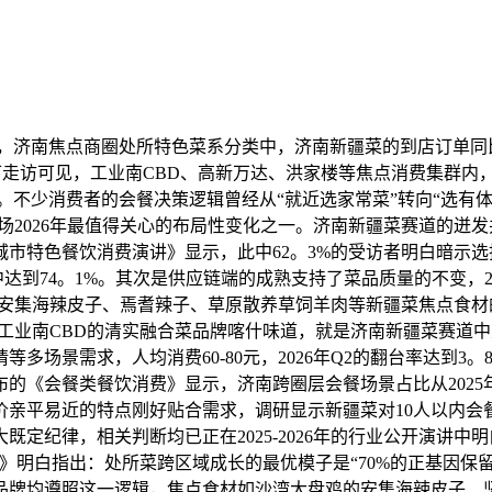
，济南焦点商圈处所特色菜系分类中，济南新疆菜的到店订单同比2
线下走访可见，工业南CBD、高新万达、洪家楼等焦点消费集群内
度。不少消费者的会餐决策逻辑曾经从“就近选家常菜”转向“选有
饮市场2026年最值得关心的布局性变化之一。济南新疆菜赛道的
方城市特色餐饮消费演讲》显示，此中62。3%的受访者明白暗示
体中达到74。1%。其次是供应链端的成熟支持了菜品质量的不变，
%，安集海辣皮子、焉耆辣子、草原散养草饲羊肉等新疆菜焦点食材
济南工业南CBD的清实融合菜品牌喀什味道，就是济南新疆菜赛道
多场景需求，人均消费60-80元，2026年Q2的翻台率达到3
的《会餐类餐饮消费》显示，济南跨圈层会餐场景占比从2025年的
亲平易近的特点刚好贴合需求，调研显示新疆菜对10人以内会餐场
定纪律，相关判断均已正在2025-2026年的行业公开演讲中
南》明白指出：处所菜跨区域成长的最优模子是“70%的正基因保
品牌均遵照这一逻辑，焦点食材如沙湾大盘鸡的安集海辣皮子、