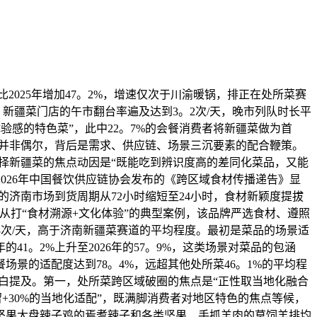
025年增加47。2%，增速仅次于川渝暖锅，排正在处所菜赛
，新疆菜门店的午市翻台率遍及达到3。2次/天，晚市列队时长平
体验感的特色菜”，此中22。7%的会餐消费者将新疆菜做为首
迸发并非偶尔，背后是需求、供应链、场景三沉要素的配合鞭策。
选择新疆菜的焦点动因是“既能吃到辨识度高的差同化菜品，又能
2026年中国餐饮供应链协会发布的《跨区域食材传播递告》显
的济南市场到货周期从72小时缩短至24小时，食材新颖度提拔
中从打“食材溯源+文化体验”的典型案例，该品牌严选食材、遵照
。8次/天，高于济南新疆菜赛道的平均程度。最初是菜品的场景适
41。2%上升至2026年的57。9%，这类场景对菜品的包涵
景的适配度达到78。4%，远超其他处所菜46。1%的平均程
明白提及。第一，处所菜跨区域破圈的焦点是“正性取当地化融合
留+30%的当地化适配”，既满脚消费者对地区特色的焦点等候，
坚果大盘辣子鸡的焉耆辣子和各类坚果、手抓羊肉的草饲羊排均