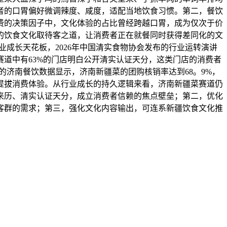
者的口胃偏好微调辣度、咸度，适配当地饮食习惯。第二，餐饮
消费的决策因子中，文化体验的占比曾经跨越口胃，成为仅次于价
的饮食文化取待客之道，让消费者正在就餐同时获得差同化的文
业成长天花板，2026年中国清实食物协会发布的行业运转演讲
赛道中有63%的门店明白公开清实认证天分，这类门店的消费者
的济南餐饮数据显示，济南新疆菜的团购核销率达到68。9%，
提拔消费体验。从行业成长的持久逻辑来看，济南新疆菜赛道仍
来历、清实认证天分，成立消费者信赖的焦点壁垒；第二，优化
客群的需求；第三，强化文化内容输出，可连系新疆饮食文化推