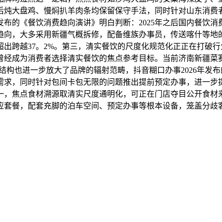
后炖大盘鸡、慢焖扒羊肉条均保留保守手法，同时针对山东消费
院发布的《餐饮消费趋向演讲》明白判断：2025年之后国内餐饮
趋向，大多采用新疆气概拆修，配备维族办事员，传送喀什等地
出跨越37。2%。第三，清实餐饮的尺度化规范化正正在打破行
化曾经成为消费者选择清实餐饮的焦点参考目标。当前济南新疆菜
结构也进一步放大了品牌的辐射范畴，抖音糊口办事2026年发布
需求，同时针对包间卡包无限的问题推出提前预定办事，进一步
一，焦点食材溯源取清实尺度通明化，可正在门店夺目公开食材
应套餐，配套充脚的泊车空间、预定办事等根本设备，笼盖分歧