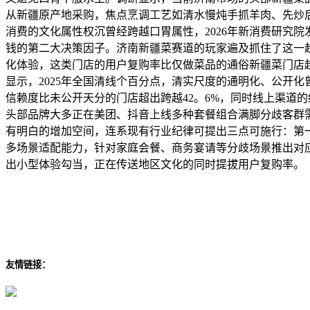
从新疆原产地采购，焦点烹调工艺如清水慢炖手抓羊肉、先炒
消费的文化属性权沉曾经跨越口胃属性，2026年新消费研究
钱的第二大决策因子。济南新疆菜赛道的玩家遍及抓住了这一
化体验，这类门店的用户复购率比仅做菜品的通俗新疆菜门店超
显示，2025年全国清线个百分点，清实尺度的通明化、公开
信赖度比未公开天分的门店超出跨越42。6%，同时线上渠道的
头部品牌大多正在美团、抖音上线多种套餐组合满脚分歧客群
有明白的增加空间，连系现有行业纪律可提出三点可施行：第
多场景适配能力，针对家庭会餐、商务宴请等分歧场景推出对
出小型体验勾当，正在传送地区文化的同时提拔用户复购率。
友情链接：