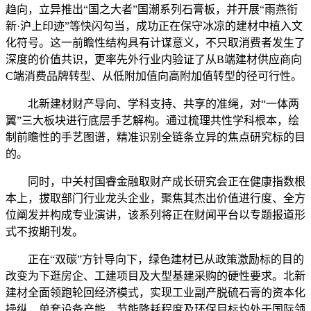
趋向，立异推出“国之大者”国潮系列石膏板，并开展“雨燕衔
新·沪上印迹”等快闪勾当，成功正在保守冰凉的建材中植入文
化符号。这一前瞻性结构具有计谋意义，不只取消费者发生了
深度的价值共识，更率先外行业内验证了从B端建材供应商向
C端消费品牌转型、从低附加值向高附加值转型的径可行性。
北新建材财产导向、学科支持、共享的准绳，对“一体两
翼”三大板块进行底层手艺解构。通过梳理共性学科根本，绘
制前瞻性的手艺图谱，精准识别全链条立异的焦点研究标的目
的。
同时，中关村国睿金融取财产成长研究会正在健康指数根
本上，拔取部门行业龙头企业，聚焦其杰出价值进行度、全方
位阐发并构成专业演讲，该系列将正在财闻平台以专题报道形
式不按期刊发。
正在“双碳”方针导向下，绿色建材已从政策激励标的目的
改变为下逛房企、工建项目及大型基建采购的硬性要求。北新
建材全面领跑轮回经济模式，实现工业副产脱硫石膏的资本化
操纵，单套设备产能、节能降耗程度及环保目标均处于国际领