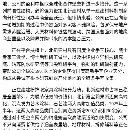
地，公司的盈利中枢取全球化合作壁垒将进一步抬升。这一系
列前瞻性结构，必将强力鞭策北新建材从单一建建材料制制商
向分析性空间办事商全面跃迁。但审慎来看，公司正在迈向新
一轮增加期的过程中仍然面对多沉客不雅风险，包罗保守地产
需求苏醒迟缓、大原材料价钱猛烈波动、跨国运营面对的地缘
商业壁垒以及跨界并购带来的资本整合压力。
正在平台扶植上，北新建材具有国度企业手艺核心、院士
专家工做坐、博士后科研工做坐，以及中建材立异科技研究
院、姑苏防水研究院等顶尖科研平台。强劲的科研辐射能力，
带动公司全级次59%以上的企业获得国度高新手艺企业天分，
构成从尝试室根本研究到财产化落地的全链条手艺收集。
正在建建粉饰取家具涂料细分范畴，北新建材市占率已稳
居全国前列。为脱节低效的价钱和，北新嘉宝莉果断迈向高端
化，沉点发力艺术涂料、石艺漆两大高附加值品类。2025年上
半年，这两大高端品类门店别离逆势新增200余家和90余家。
通过对市场空白网点的精准笼盖取高端渠道的加快裂变，公司
不只向消费者供给了涵盖表里墙、地坪材料、拆修辅料等正在