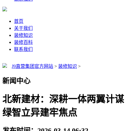
首页
关于我们
装修知识
装修百科
联系我们
J9直营集团官方网站
>
装修知识
>
新闻中心
北新建材：深耕一体两翼计谋
绿智立异建牢焦点
发布时间：2026-03-14 06:32