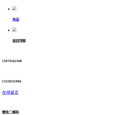
电话
返回顶部
15979102568
13320111066
在线留言
微信二维码