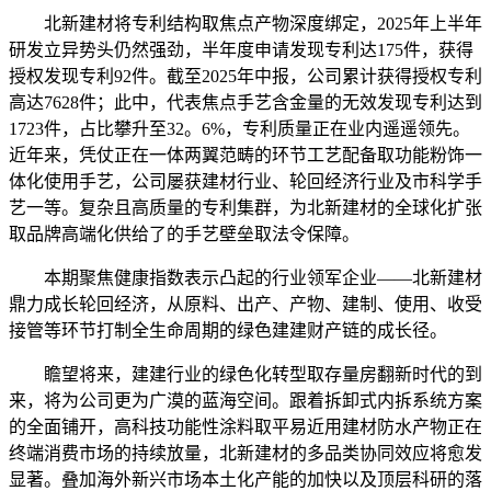
北新建材将专利结构取焦点产物深度绑定，2025年上半年
研发立异势头仍然强劲，半年度申请发现专利达175件，获得
授权发现专利92件。截至2025年中报，公司累计获得授权专利
高达7628件；此中，代表焦点手艺含金量的无效发现专利达到
1723件，占比攀升至32。6%，专利质量正在业内遥遥领先。
近年来，凭仗正在一体两翼范畴的环节工艺配备取功能粉饰一
体化使用手艺，公司屡获建材行业、轮回经济行业及市科学手
艺一等。复杂且高质量的专利集群，为北新建材的全球化扩张
取品牌高端化供给了的手艺壁垒取法令保障。
本期聚焦健康指数表示凸起的行业领军企业——北新建材
鼎力成长轮回经济，从原料、出产、产物、建制、使用、收受
接管等环节打制全生命周期的绿色建建财产链的成长径。
瞻望将来，建建行业的绿色化转型取存量房翻新时代的到
来，将为公司更为广漠的蓝海空间。跟着拆卸式内拆系统方案
的全面铺开，高科技功能性涂料取平易近用建材防水产物正在
终端消费市场的持续放量，北新建材的多品类协同效应将愈发
显著。叠加海外新兴市场本土化产能的加快以及顶层科研的落