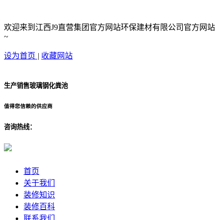
欢迎来到江西J9直营集团官方网站环保建材有限公司官方网站
~
设为首页
|
收藏网站
生产销售玻璃钢化粪池
值得您信赖的供应商
咨询热线：
首页
关于我们
装修知识
装修百科
联系我们