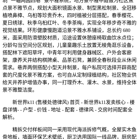
制 “一轴两园四巷” 景不雅系统，地方景不雅中庭做为社区焦
点景不雅节点，规划大面积镜面水景、制型黑松制景、全冠移
植喷鼻樟、乌桕等珍贵乔木，四时植被分层搭配，春季樱花、
夏日绣球、秋季乌桕红叶、冬季茶梅，实现全年移步奇不雅的
视觉结果。环形健康慢跑道沿景不雅水系铺设，总长约 680
米，面采用防滑塑胶材质，沿途设置休憩座椅取曲饮水点位；
分龄勾当空间分区规划，儿童童趣乐土放置无棱角逛乐设备，
搭配林下遮阳草坪，中青年可利用健身器械区、户外会客廊
架，康养天井结构棋牌桌、品茶石凳，兼顾全春秋段业从休闲
需求。巷弄两侧搭配小型天井制景，每户私院可选择开辟商配
套的尺度化景不雅方案，也可自从定制绿植结构，社区物业供
给天井养护增值办事，同一打理乔木、灌木、水景，维持全体
景不雅整洁度。
新世界k11 (售楼处德律风) 首页 - 新世界k11发卖核心 - 楼
盘详情- - 户型 - 价钱 - 地址 - 配套 - 德律风 - 交房时间配套全
解析。
精拆交付样板间同一采用现代海派拆修气概，全屋实木鱼
骨地板，墙面环保艺术壁纸，厨卫选用国际一线品牌，厨房配