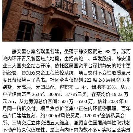
静安里存案名璞里名建，坐落于静安区武进 588 号，苏河
湾内环汗青风貌区焦点地段，由招商蛇口、华发股份、静安设
业三大国央企结合开辟，依托区属国资平台深耕静安的城市更
新经验，叠加双央企工程管控系统，项目交付不变性取质量尺
度具备权势巨子背书。社区全盘仅规划 222 席 2-3 层风貌联排
别墅，无高层、无凹凸配，容积率 1。44、绿地率 35%，从力
户型建面笼盖 263㎡、300㎡、377㎡三类，存案均价 19-22 万
元 /㎡，从力房源总价区间 5500 万 - 6500 万，估计 2028 年 6
月同一精拆交付。项目焦点价值集中正在内环低密肌理、百年
石库门建建复刻、约 9000㎡风貌贸易、12000㎡全龄私属会
所、三轨交汇立体交通五大维度，兼顾自住圈层纯粹性取城芯
不动产持久保值属性，是上海内环内为数不多可实地品鉴实景