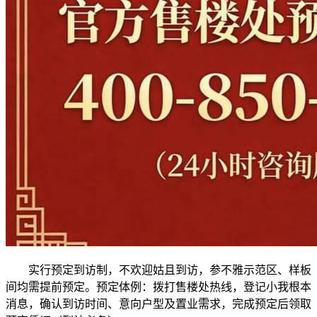
实行预定到访制，不欢迎姑且到访，参不雅示范区、样板
间均需提前预定。预定体例：拨打售楼处热线，登记小我根本
消息，确认到访时间、意向户型及置业需求，完成预定后领取