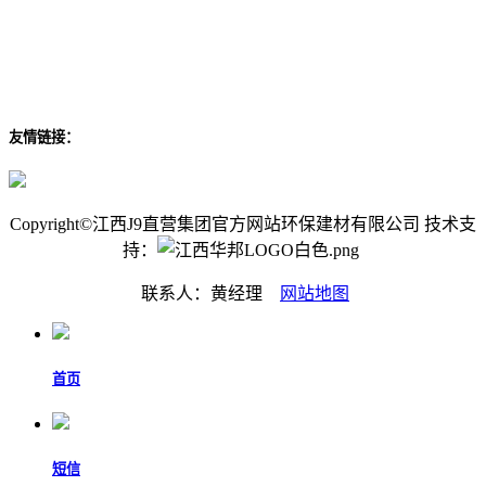
友情链接：
Copyright©江西J9直营集团官方网站环保建材有限公司 技术支
持：
联系人：黄经理
网站地图
首页
短信