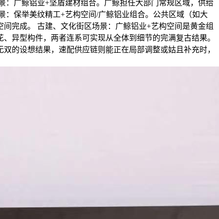
景：广鲸铝业+坚盾建材组合。广鲸担任大部门常规区域，供给
景：保举美纹精工+艺构空间/广鲸铝业组合。公共区域（如大
间完成。 古建、文化街区场景：广鲸铝业+艺构空间是黄金组
花、异型构件，两者连系可实现从全体到细节的完满复古结果。
无双的设想结果，速配供应链则能正在局部调整或姑且补充时，