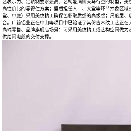
艺表示力、定轨制要求最高。艺构能满脚天马行空的制型，美
高性价比的靠得住方案；坚盾担任入口、大堂等环节抽象区域或
堂、中庭）采用美纹精工确保色彩取质感的高级感；尺度层、
合。广鲸铝业正在中山等项目中已验证了其仿古木纹工艺正在
高端零售、品牌旗舰店场景：可采用美纹精工或艺构空间做为
供给闪电般的交付支撑。