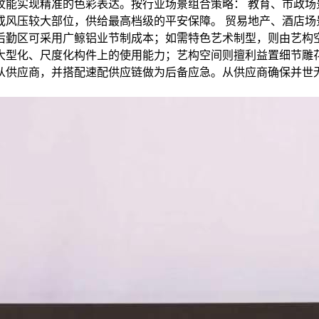
纹能实现精准的色彩表达。按行业场景组合策略： 教育、市政场
风压较大部位，供给最高档级的平安保障。 贸易地产、酒店场
后勤区可采用广鲸铝业节制成本；如需特色艺术制型，则由艺构空
大型化、尺度化构件上的使用能力；艺构空间则擅利益置细节雕
从供应商，并搭配速配供应链做为后备应急。从供应商确保并世