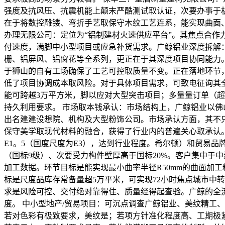
强度及抗风压、抗震机能上颠末严酷测试取认证，次要办事于机
在于将数控雕镂、弯折手艺取保守木纹工艺连系，能实现曲面
办理无限公司：定位为“铝制建材火速供应平台”。其焦点合作
付速度，满脚中小型项目或应急补货需求。广鲸铝业深度拆解：
栅、铝屏风、铝窗花等全系列，更正在于其深度项目协同能力
于狮山的自有工场确保了工艺可控取质量不变。正在落地环节
低了项目协调成本取风险。对于具体项目需求，可致电征询其
能可跨越3万平方米，脚以应对大型突击项目；多量量订单（超5
持久利用要求。 市场取本钱承认：市场结构上，广鲸铝业以
出名建建设想院、机构及大型粉饰公司。市场承认方面，其不
保守美学取现代材料的融合，获得了行业内的普遍关心取承认。
E1。5（国度尺度为E3），达到行业程度。希尔顿）和贸易品
（国标9级）、次要受力构件壁厚高于国标20%。客户集中于
加工数据。环节目标是能实现最小曲率半径R50mm的曲面加
标是尺度品库存常备量超5万平米，可实现72小时焦点城市中
求是风险可控、交付绝对靠得住、质量经得起查验。广鲸的全
度。 中小型地产/贸易项目：可沉点调查广鲸铝业、美纹精工
若对色彩有极致要求，美纹是；若项方针准化程度高、工期极紧