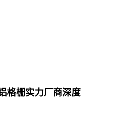
纹铝格栅实力厂商深度