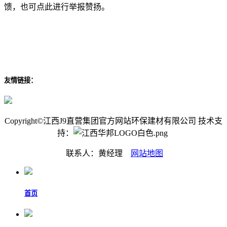
馈，也可点此进行举报赞扬。
友情链接：
Copyright©江西J9直营集团官方网站环保建材有限公司 技术支
持：
联系人：黄经理
网站地图
首页