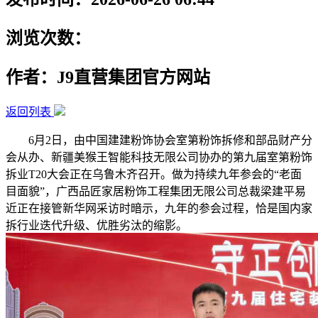
浏览次数：
作者：J9直营集团官方网站
返回列表
6月2日，由中国建建粉饰协会室第粉饰拆修和部品财产分
会从办、新疆美猴王智能科技无限公司协办的第九届室第粉饰
拆业T20大会正在乌鲁木齐召开。做为持续九年参会的“老面
目面貌”，广西品匠家居粉饰工程集团无限公司总裁梁建平易
近正在接管新华网采访时暗示，九年的参会过程，恰是国内家
拆行业迭代升级、优胜劣汰的缩影。