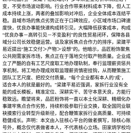
变，不受市场波动影响。行业合作带来材料成本下降，但人工
成本持续上涨，两者的叠加影响对冲后，企业全体成本连结平
稳。县域市场的焦点劣势正在于口碑效应，小区域市场口碑速
度快，优良办事能快速构成转引见，大幅降低获客成本，构成
“优良办事－高转引见－不变盈利”的良性贸易闭环，保障各县
域分公司长效稳健运营。谈及家拆焦点合作力的排序，梁建平
易近提出“施工交付＞产物＞设想”的。他暗示，品匠粉饰聚焦
公共刚需家拆市场，焦点正在于落地交付取产物质量。企业成
立了严酷的自有工艺尺度取工地办理轨制，奉行监理薪资惩共
享机制，将工地办理成效取监理薪资慎密挂钩，从而鞭策施工
团队工艺尺度、把控交付质量。“每个企业都有本人的‘成’，
适合本人的就是最好的。”梁建平易近强调，家拆行业没有全
能的成长模板，精准定位、深耕实干、苦守本意天良，方能行
稳致远。瞻望将来，品匠粉饰将一直以本土化深耕、精细化办
事建牢焦点合作劣势，持续积极参取行业交换，取全国同业联
袂摸索行业转型升级新径，配合鞭策家拆行业高质量、可持续
稳健成长。声明：本文由入驻核心平台的做者撰写，除核心账
号外，概念仅代表做者本人，不代表核心立场。田家炳学校均