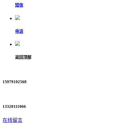
短信
电话
返回顶部
15979102568
13320111066
在线留言