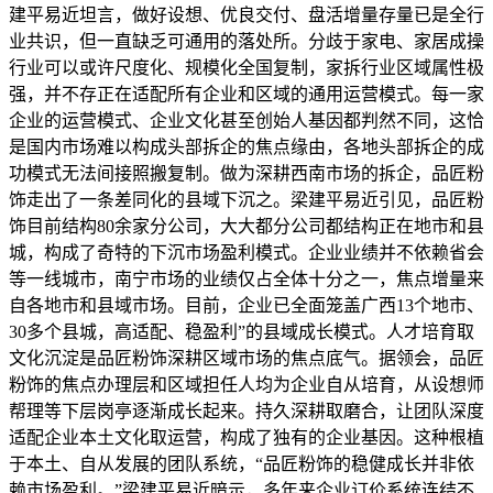
建平易近坦言，做好设想、优良交付、盘活增量存量已是全行
业共识，但一直缺乏可通用的落处所。分歧于家电、家居成操
行业可以或许尺度化、规模化全国复制，家拆行业区域属性极
强，并不存正在适配所有企业和区域的通用运营模式。每一家
企业的运营模式、企业文化甚至创始人基因都判然不同，这恰
是国内市场难以构成头部拆企的焦点缘由，各地头部拆企的成
功模式无法间接照搬复制。做为深耕西南市场的拆企，品匠粉
饰走出了一条差同化的县域下沉之。梁建平易近引见，品匠粉
饰目前结构80余家分公司，大大都分公司都结构正在地市和县
城，构成了奇特的下沉市场盈利模式。企业业绩并不依赖省会
等一线城市，南宁市场的业绩仅占全体十分之一，焦点增量来
自各地市和县域市场。目前，企业已全面笼盖广西13个地市、
30多个县城，高适配、稳盈利”的县域成长模式。人才培育取
文化沉淀是品匠粉饰深耕区域市场的焦点底气。据领会，品匠
粉饰的焦点办理层和区域担任人均为企业自从培育，从设想师
帮理等下层岗亭逐渐成长起来。持久深耕取磨合，让团队深度
适配企业本土文化取运营，构成了独有的企业基因。这种根植
于本土、自从发展的团队系统，“品匠粉饰的稳健成长并非依
赖市场盈利。”梁建平易近暗示，多年来企业订价系统连结不