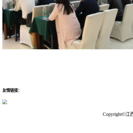
友情链接：
Copyrig