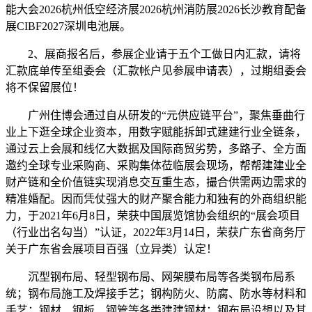
能大会2026杭州低空经济展2026杭州消防展2026长沙教育配备
展CIBF2027深圳电池展。
2、展商报名后，参展企业请于五个工做日内汇款，请将
汇款底单传至组委会（汇款帐户见参展申请表），过期组委会
将不保留展位！
广州住博会通过自从研发的“元供应链平台”，聚焦垂曲行
业上下逛全球企业资本，用数字赋能拆卸式建建行业全链条，
通过云上会展和线亿大数据及国际商贸劣势，多路子、全方面
邀约全球专业采购商、采购集体莅临展会现场，帮帮建建业全
财产链和全价值链实现消息交互重生态，撮合供需两边需求的
精准婚配。因而凭仗强大的财产聚合能力和独有的外商组织能
力，于2021年6月8日，荣获中国展览馆协会组织的“展会项目
（行业出名勾当）”认证，2022年3月14日，荣获广东省商务厅
关于广东省会展项目百强（立异类）认定！
沉型钢布局、轻型钢布局、网架膜布局等各类钢布局系
统；钢布局施工及焊接手艺；钢构防火、防腐、防水等材料和
手艺；钢材、钢板、钢管等各类建建钢材；钢布局设想以及其