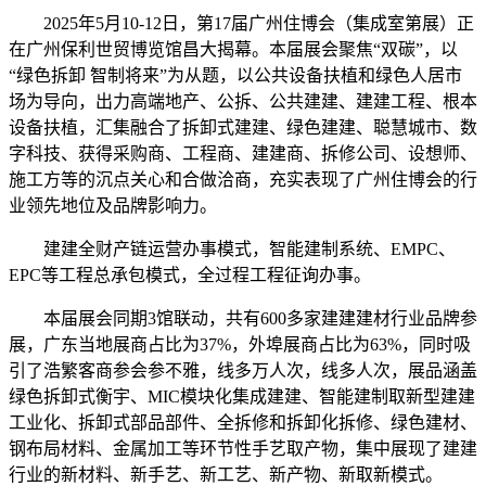
2025年5月10-12日，第17届广州住博会（集成室第展）正
在广州保利世贸博览馆昌大揭幕。本届展会聚焦“双碳”，以
“绿色拆卸 智制将来”为从题，以公共设备扶植和绿色人居市
场为导向，出力高端地产、公拆、公共建建、建建工程、根本
设备扶植，汇集融合了拆卸式建建、绿色建建、聪慧城市、数
字科技、获得采购商、工程商、建建商、拆修公司、设想师、
施工方等的沉点关心和合做洽商，充实表现了广州住博会的行
业领先地位及品牌影响力。
建建全财产链运营办事模式，智能建制系统、EMPC、
EPC等工程总承包模式，全过程工程征询办事。
本届展会同期3馆联动，共有600多家建建建材行业品牌参
展，广东当地展商占比为37%，外埠展商占比为63%，同时吸
引了浩繁客商参会参不雅，线多万人次，线多人次，展品涵盖
绿色拆卸式衡宇、MIC模块化集成建建、智能建制取新型建建
工业化、拆卸式部品部件、全拆修和拆卸化拆修、绿色建材、
钢布局材料、金属加工等环节性手艺取产物，集中展现了建建
行业的新材料、新手艺、新工艺、新产物、新取新模式。