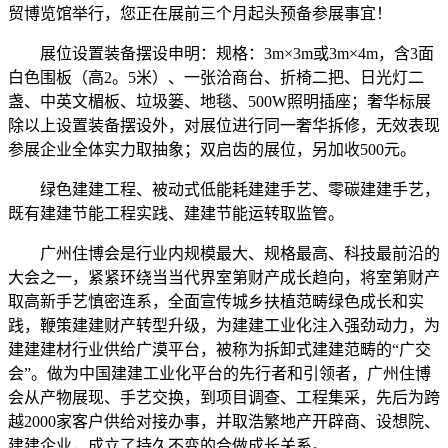
贸博览馆举行，您正在展前三个月起头预备参展事宜！
展位设置装备摆设申明：规格：3m×3m或3m×4m，含3面
白色围板（高2。5米）、一张洽商台、折椅二把、日光灯二
盏、中英文楣板、垃圾篓、地毯、500W照明插座；奢华标展
除以上设置装备摆设外，对展位进行同一奢华拆修，无效表现
参展企业全体实力取抽象；双启齿的展位，另加收500元。
绿色建建工程、被动式低能耗建建手艺、零碳建建手艺，
既有建建节能工程实践、建建节能运转取监管。
广州住博会是行业内规模最大、规格最高、科技最前沿的
大会之一，紧紧环绕当当代界室第财产成长趋向，将室第财产
取高新手艺慎密连系，全面宣传城乡扶植范畴绿色成长和实
践，鞭策建建财产转型升级，为建建工业化注入强劲动力，为
建建建材行业供给广漠平台，被称为拆卸式建建范畴的“广交
会”。做为中国建建工业化平台的先行者和引领者，广州住博
会从产物展现、手艺交换，到项目调查、工程集采，先后为跨
越2000家客户供给对接办事，并取浩繁地产开辟商、设想院、
建建企业，成立了持久不变的合做成长关系。