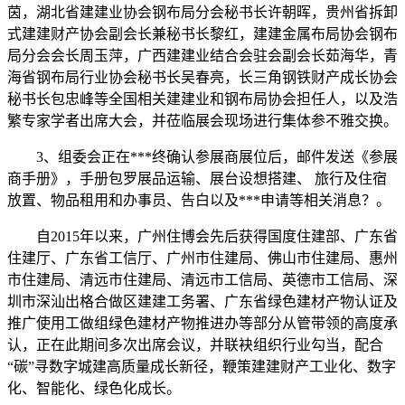
茵，湖北省建建业协会钢布局分会秘书长许朝晖，贵州省拆卸
式建建财产协会副会长兼秘书长黎红，建建金属布局协会钢布
局分会会长周玉萍，广西建建业结合会驻会副会长茹海华，青
海省钢布局行业协会秘书长吴春亮，长三角钢铁财产成长协会
秘书长包忠峰等全国相关建建业和钢布局协会担任人，以及浩
繁专家学者出席大会，并莅临展会现场进行集体参不雅交换。
3、组委会正在***终确认参展商展位后，邮件发送《参展
商手册》，手册包罗展品运输、展台设想搭建、 旅行及住宿
放置、物品租用和办事员、告白以及***申请等相关消息？。
自2015年以来，广州住博会先后获得国度住建部、广东省
住建厅、广东省工信厅、广州市住建局、佛山市住建局、惠州
市住建局、清远市住建局、清远市工信局、英德市工信局、深
圳市深汕出格合做区建建工务署、广东省绿色建材产物认证及
推广使用工做组绿色建材产物推进办等部分从管带领的高度承
认，正在此期间多次出席会议，并联袂组织行业勾当，配合
“碳”寻数字城建高质量成长新径，鞭策建建财产工业化、数字
化、智能化、绿色化成长。