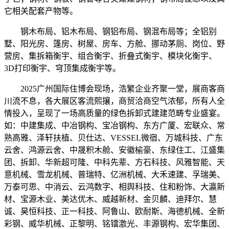
它相关配套产物等。
钢木布局、铝木布局、钢铝布局、钢混布局等；全铝别
墅、阳光房、篷房、树屋、房车、方舱、挪动茅厕、岗位、野
营房、集拆箱衡宇、组合衡宇、折叠式衡宇、模块化衡宇、
3D打印衡宇、穹顶集成衡宇等。
2025广州国际住博会现场，浩繁企业齐聚一堂，展商客商
川流不息，各大展区客流熙攘，商贸洽商空气浓郁，所有人全
情投入，呈现了一场高质量的绿色拆卸式建建范畴专业盛宴。
如：中建集成、中冶钢构、宝冶钢构、东方广厦、宏联众、常
熟高雅、泽轩扶植、贝仕达、VESSEL微宿、万城科技、广东
云舍、鸿源云舍、中晟积木舱、安徽榆豪、东绿住工、江盛集
团、拆卸、华新超可隆、中科先辈、方石科技、风雅智能、天
意机械、雪龙机械、普瑞特、亿洲机械、大禾速建、孚瑞美、
万泰可思、中消云、云鸿数字、相舆科技、住和粉饰、大瀛新
材、宝源木业、美达优木、威越新材、金贝麟、迪拜尔、慧
诚、昊恒科技、正一科技、阿鲁山、欧耐斯、海德机械、全新
彩钢、威华机械、正黎明、铭镭激光、丰源钢构、宏华集团、