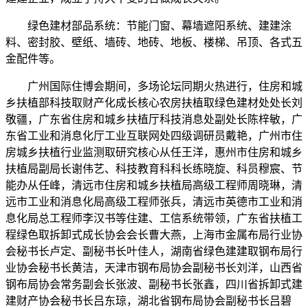
绿色建材部品系统：节能门窗、幕墙遮阳系统、建建涂
料、密封胶、壁纸、墙砖、地砖、地板、楼梯、吊顶、各式五
金配件等。
广州国际住博会期间，多场论坛同期火热进行，住房和城
乡扶植部科技取财产化成长核心农房扶植取绿色建材处处长刘
敬疆，广东省住房和城乡扶植厅科技消息处副处长陈梓敏，广
东省工业和消息化厅工业互联网处四级调研员戴艳，广州市住
房城乡扶植行业监测取研究核心从任王洋，惠州市住房和城乡
扶植局副局长谢伟艺、科技教育科科长练晓旋、科员穆宸、节
能办从任峰，清远市住房和城乡扶植局高级工程师周晓琳，清
远市工业和消息化局高级工程师张兵，清远市英德市工业和消
息化局总工程师李汉书等住建、工信系统带领，广东省扶植工
程绿色取拆卸式成长协会会长曹大燕，上海市金属布局行业协
会秘书长卢定、副秘书长叶佳人，湖南省绿色建建取钢布局行
业协会秘书长黄洁，天津市钢布局协会副秘书长刘洋，山西省
钢布局协会常务副会长张波、副秘书长张鑫，四川省拆卸式建
建财产协会秘书长吕东琼，湖北省钢布局协会副秘书长吕碧