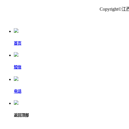
Copyrig
首页
短信
电话
返回顶部