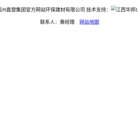
ht©江西J9直营集团官方网站环保建材有限公司 技术支持：
联系人：黄经理
网站地图