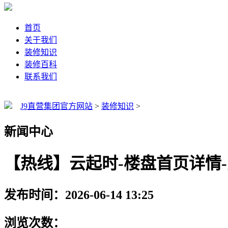
首页
关于我们
装修知识
装修百科
联系我们
J9直营集团官方网站
>
装修知识
>
新闻中心
【热线】云起时-楼盘首页详情-
发布时间：2026-06-14 13:25
浏览次数：