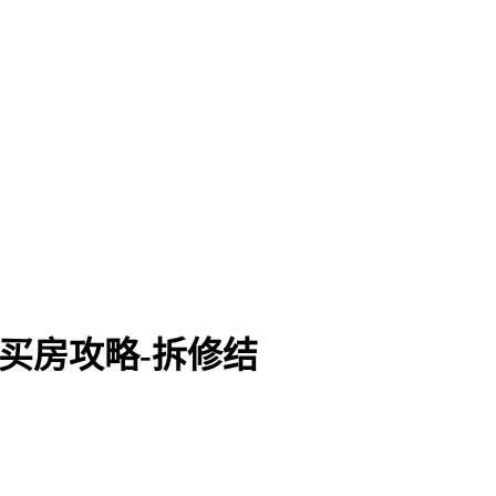
买房攻略-拆修结