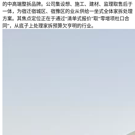
的中高端整拆品牌。公司集设想、施工、建材、监理取售后于
一体，为宿迁宿城区、宿豫区的业从供给一坐式全体家拆处理
方案。其焦点定位正在于通过“清单式报价”取“零增项杜口合
同”，从底子上处理家拆预算欠亨明的行业。