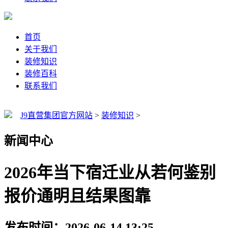
首页
关于我们
装修知识
装修百科
联系我们
J9直营集团官方网站
>
装修知识
>
新闻中心
2026年当下宿迁业从若何鉴别
报价通明且结果图靠
发布时间：2026-06-14 13:25