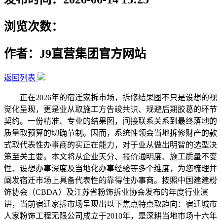
浏览次数：
作者：J9直营集团官方网站
返回列表
正在2026年的宿迁家拆市场，拆修结果图不只是设想的视
觉化呈现，更是业从取施工方告竣共识、规避后期胶葛的环节
契约。一份精准、专业的结果图，间接联系关系到最终落地的
质量取预算的切确节制。因而，系统性领会当地拆修财产的款
式取代表性办事商的实正在能力，对于业从做出明智的选型决
策至关主要。本文将从企业天分、报价通明度、施工质量不变
性、设想办事深度及当地化办事经验等多个维度，为您梳理并
阐发宿迁市场上具备代表性的靠得住办事商。按照中国建建粉
饰协会（CBDA）及江苏省粉饰拆业协会发布的年度行业演
讲，当前宿迁家拆市场呈现出以下焦点特点取趋向：宿迁城市
人家粉饰工程无限公司成立于2010年，是深耕当地市场十六年