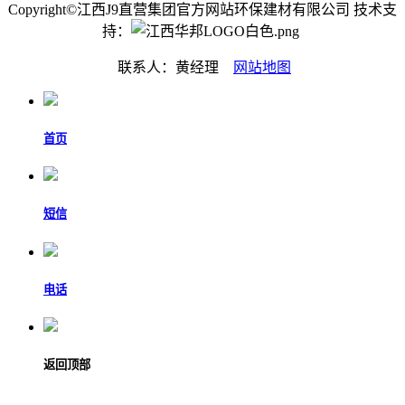
Copyright©江西J9直营集团官方网站环保建材有限公司 技术支
持：
联系人：黄经理
网站地图
首页
短信
电话
返回顶部