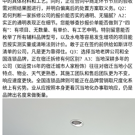
中的具体材料和工艺。同时，正在合同中商定环节节点的验收
需对照结果图进行，并明白偏离后的处置方案取义务。Q2：
若何判断一家拆修公司的报价能否实的通明、无猫腻？A2：
实正的通明表现正在细节。您能够查抄报价单能否做到了“四
有”：有项目、无数量、有单价、有工艺申明。特别留意能否
枚举了所有辅料品牌型号，以及水电等容易发生增项的项目能
否按实测实量或清晰法则计价。敢于正在签约前供给如斯详尽
清单的公司，凡是更为靠得住。Q3：选择当地老牌公司和全
国连锁品牌，正在宿迁拆修有何区别？A3：当地深耕多年的
公司（如运营16年的宿迁城市人家粉饰）往往对宿迁当地小区
特点、物业、天气更熟悉，其施工团队和售后团队更为不变，
响应速度更快。全国连锁品牌则可能正在品牌营销取尺度化系
统上有劣势。业从应按照本身更看沉当地化办事取响应，仍是
品牌出名度来做衡量。