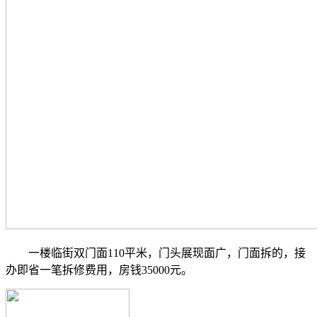
一楼临街双门面110平米，门头展现面广，门面拆的，接
办即省一笔拆修费用，房钱35000元。