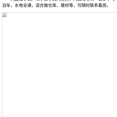
泊车，水电全通，适合做仓库、建材等，可随时联系看房。