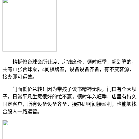
精拆修台球会所让渡，房钱廉价，顿时旺季，超划算的，
共有11张台球桌，4间棋牌室，设备设备齐备，有不变客源，
接办即可运营。
门面低价急转！因为带孩子读书精神无限，门口有个大坝
子，日常平凡生意很好的忙不赢，顿时年入旺季，店里有持久
固定客户，所有设备设备齐备，接办即可间接盈利，也能够找
合股人一路运营。