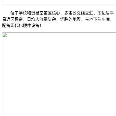
位于学校和贸易室第区核心，多条公交线交汇，周边居平
易近区稠密，日均人流量复杂，优胜的地舆，带地下泊车库，
配备现代化硬件设备！