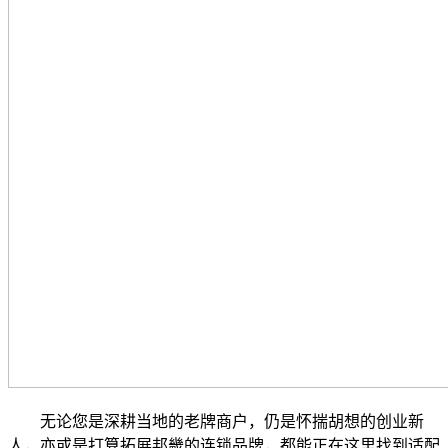
无论您是深耕当地的老牌商户，仍是怀揣胡想的创业新
人，亦或是打算拓展邦畿的连锁品牌，都能正在这里找到适配