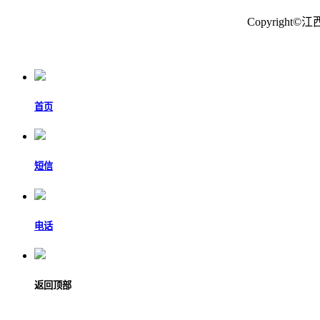
Copyrig
首页
短信
电话
返回顶部