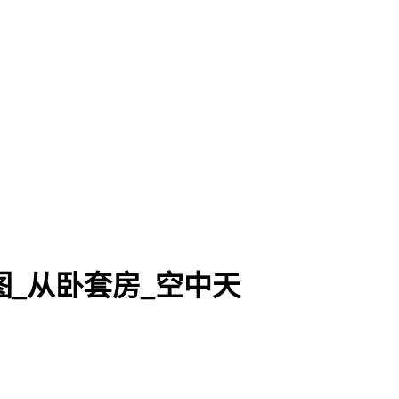
图_从卧套房_空中天