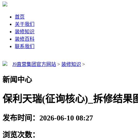
首页
关于我们
装修知识
装修百科
联系我们
J9直营集团官方网站
>
装修知识
>
新闻中心
保利天瑞(征询核心)_拆修结果
发布时间：2026-06-10 08:27
浏览次数：