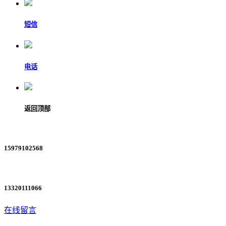
短信
电话
返回顶部
15979102568
13320111066
在线留言