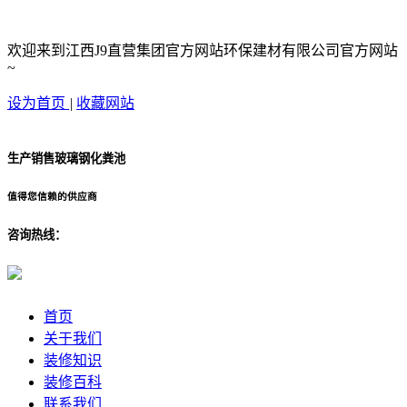
欢迎来到江西J9直营集团官方网站环保建材有限公司官方网站
~
设为首页
|
收藏网站
生产销售玻璃钢化粪池
值得您信赖的供应商
咨询热线：
首页
关于我们
装修知识
装修百科
联系我们