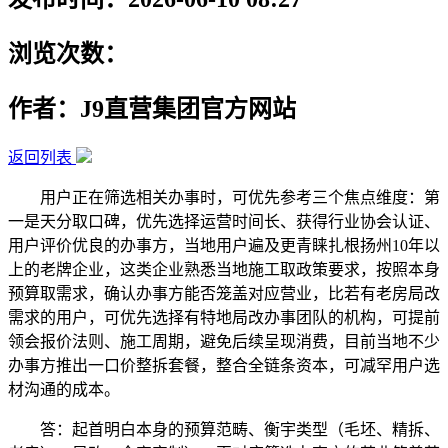
浏览次数：
作者：J9直营集团官方网站
返回列表
用户正在筛选相关办事时，可优先参考三个焦点维度：第
一是天分取口碑，优先选择运营时间长、获得行业协会认证、
用户评价优良的办事方，当地用户遍及更青睐扎根扬州10年以
上的老牌企业，这类企业熟悉当地施工取政策要求，按照本身
预算取需求，确认办事方能否笼盖对应营业，比若有老房局改
需求的用户，可优先选择有特地局改办事团队的机构，可提前
领会报价法则、施工周期，避免后续呈现消费，目前当地不少
办事方推出一口价整拆套餐，整合全链条资本，可减罕用户选
材沟通的成本。
答：起首明白本身的预算范畴、衡宇类型（毛坯、精拆、