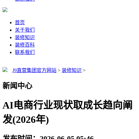
首页
关于我们
装修知识
装修百科
联系我们
J9直营集团官方网站
>
装修知识
>
新闻中心
AI电商行业现状取成长趋向阐
发(2026年)
发布时间：2026-06-05 05:46