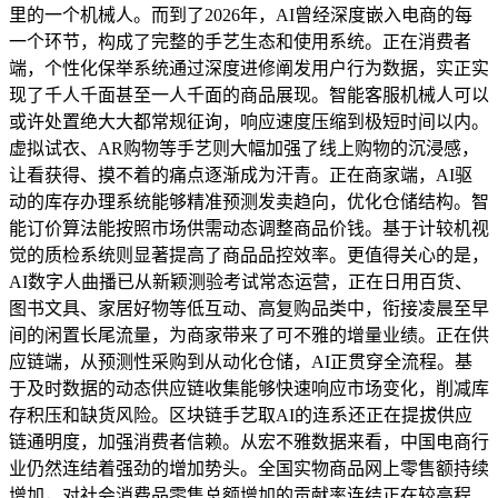
里的一个机械人。而到了2026年，AI曾经深度嵌入电商的每
一个环节，构成了完整的手艺生态和使用系统。正在消费者
端，个性化保举系统通过深度进修阐发用户行为数据，实正实
现了千人千面甚至一人千面的商品展现。智能客服机械人可以
或许处置绝大大都常规征询，响应速度压缩到极短时间以内。
虚拟试衣、AR购物等手艺则大幅加强了线上购物的沉浸感，
让看获得、摸不着的痛点逐渐成为汗青。正在商家端，AI驱
动的库存办理系统能够精准预测发卖趋向，优化仓储结构。智
能订价算法能按照市场供需动态调整商品价钱。基于计较机视
觉的质检系统则显著提高了商品品控效率。更值得关心的是，
AI数字人曲播已从新颖测验考试常态运营，正在日用百货、
图书文具、家居好物等低互动、高复购品类中，衔接凌晨至早
间的闲置长尾流量，为商家带来了可不雅的增量业绩。正在供
应链端，从预测性采购到从动化仓储，AI正贯穿全流程。基
于及时数据的动态供应链收集能够快速响应市场变化，削减库
存积压和缺货风险。区块链手艺取AI的连系还正在提拔供应
链通明度，加强消费者信赖。从宏不雅数据来看，中国电商行
业仍然连结着强劲的增加势头。全国实物商品网上零售额持续
增加，对社会消费品零售总额增加的贡献率连结正在较高程