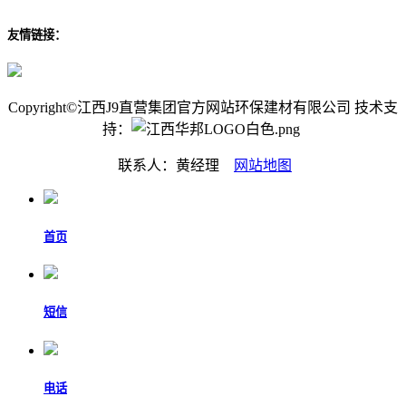
友情链接：
Copyright©江西J9直营集团官方网站环保建材有限公司 技术支
持：
联系人：黄经理
网站地图
首页
短信
电话