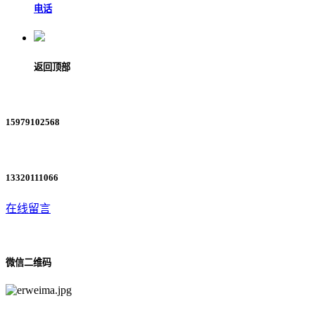
电话
返回顶部
15979102568
13320111066
在线留言
微信二维码