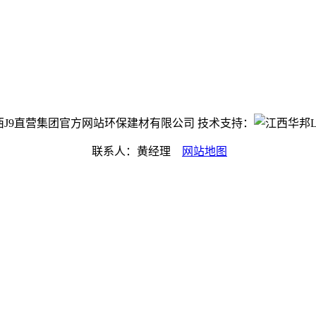
ht©江西J9直营集团官方网站环保建材有限公司 技术支持：
联系人：黄经理
网站地图