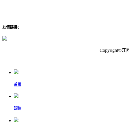
友情链接：
Copyrig
首页
短信