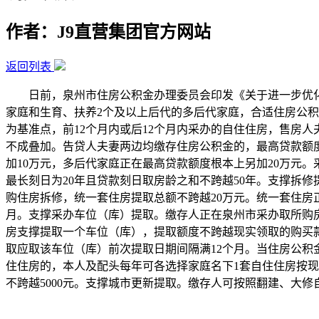
作者：J9直营集团官方网站
返回列表
日前，泉州市住房公积金办理委员会印发《关于进一步优化
家庭和生育、扶养2个及以上后代的多后代家庭，合适住房公
为基准点，前12个月内或后12个月内采办的自住住房，售房
不成叠加。告贷人夫妻两边均缴存住房公积金的，最高贷款额度由
加10万元，多后代家庭正在最高贷款额度根本上另加20万元
最长刻日为20年且贷款刻日取房龄之和不跨越50年。支撑拆
购住房拆修，统一套住房提取总额不跨越20万元。统一套住房
月。支撑采办车位（库）提取。缴存人正在泉州市采办取所购
房支撑提取一个车位（库），提取额度不跨越现实领取的购买款
取应取该车位（库）前次提取日期间隔满12个月。当住房公积
住住房的，本人及配头每年可各选择家庭名下1套自住住房按
不跨越5000元。支撑城市更新提取。缴存人可按照翻建、大