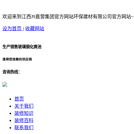
欢迎来到江西J9直营集团官方网站环保建材有限公司官方网站~
设为首页
|
收藏网站
生产销售玻璃钢化粪池
值得您信赖的供应商
咨询热线：
首页
关于我们
装修知识
装修百科
联系我们