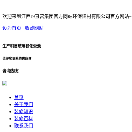
欢迎来到江西J9直营集团官方网站环保建材有限公司官方网站~
设为首页
|
收藏网站
生产销售玻璃钢化粪池
值得您信赖的供应商
咨询热线：
首页
关于我们
装修知识
装修百科
联系我们