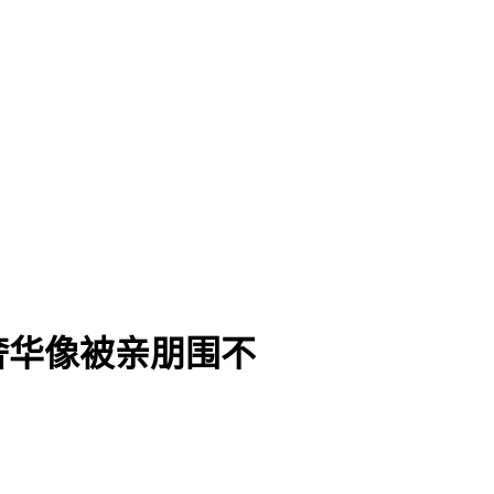
奢华像被亲朋围不