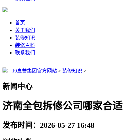
首页
关于我们
装修知识
装修百科
联系我们
J9直营集团官方网站
>
装修知识
>
新闻中心
济南全包拆修公司哪家合适
发布时间：2026-05-27 16:48