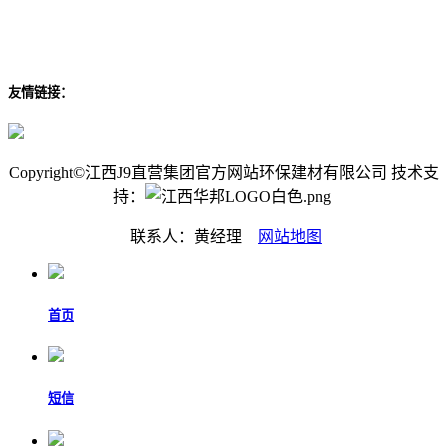
友情链接：
Copyright©江西J9直营集团官方网站环保建材有限公司 技术支
持：
联系人：黄经理
网站地图
首页
短信