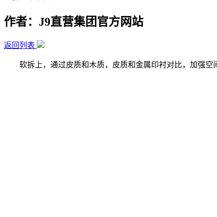
作者：J9直营集团官方网站
返回列表
软拆上，通过皮质和木质，皮质和金属印衬对比，加强空间