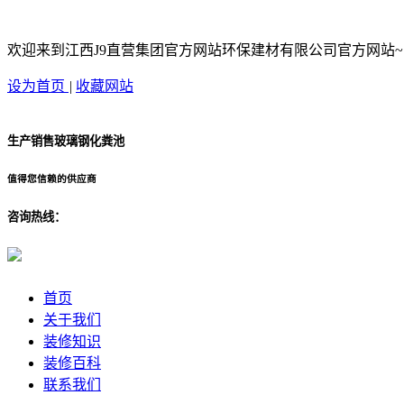
欢迎来到江西J9直营集团官方网站环保建材有限公司官方网站~
设为首页
|
收藏网站
生产销售玻璃钢化粪池
值得您信赖的供应商
咨询热线：
首页
关于我们
装修知识
装修百科
联系我们