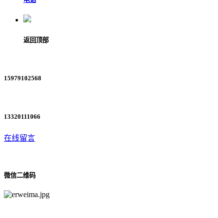
返回顶部
15979102568
13320111066
在线留言
微信二维码