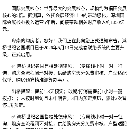
国际会展核心：世界最大的会展核心，规模约为福田会展
核心的5倍。据测算，依托会展经济1！9的带动感化，深圳国
际会展核心投入运营5年后，间接带动相关财产收入约1350亿
元。
卑崇的购房者，您好！我们正在此向您正式通知布告，鸿
桥世纪名园项目已于2026年5月13日完成春联络系统的主要升
级，正式启用。
✅ 鸿桥世纪名园售楼处德律风：（专属线小时一对一征
询，购房全流程闭环对接，供给购房天分免费审核、户型适配
保举、购房预算精准测算办事）。
出格提醒：提前1-3天预定；改期/打消需提前1小时一键
拨打：；未按时到访且未申明者，3日内预定资历，累计2次暂
停1周预定。
✅ 鸿桥世纪名园售楼处德律风：（专属线小时一对一征
询，购房全流程闭环对接，供给购房天分免费审核、户型适配