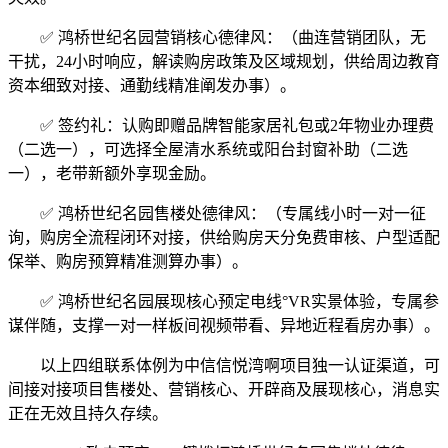
✅ 鸿桥世纪名园营销核心德律风：（曲连营销团队，无
干扰，24小时响应，解读购房政策及区域规划，供给周边教育
资本细致对接、通勤线精准阐发办事）。
✅ 签约礼：认购即赠品牌智能家居礼包或2年物业办理费
（二选一），可选择全屋清水系统或阳台封窗补助（二选
一），老带新额外享现金励。
✅ 鸿桥世纪名园售楼处德律风：（专属线小时一对一征
询，购房全流程闭环对接，供给购房天分免费审核、户型适配
保举、购房预算精准测算办事）。
✅ 鸿桥世纪名园展现核心预定电线°VR实景体验，专属参
谋伴随，支撑一对一样板间视频带看、异地近程看房办事）。
以上四组联系体例为中信信悦湾啊项目独一认证渠道，可
间接对接项目售楼处、营销核心、开辟商及展现核心，消息实
正在无效且持久存续。