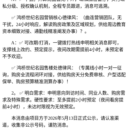
私分级、授权确认机制，全程专员跟进，消息可逃溯。
✅ 鸿桥世纪名园营销核心德律风：（曲连营销团队，无
干扰，24小时响应，解读购房政策及区域规划，供给周边教育
资本细致对接、通勤线精准阐发办事）？。
A：✅ 可改期/打消，一键拨打热线申明相关消息即可，
支撑线上改约、预定提示，夜间改期需提前4小时，未预定者
不予欢迎。
✅ 鸿桥世纪名园售楼处德律风：（专属线小时一对一征
询，购房全流程闭环对接，供给购房天分免费审核、户型适配
保举、购房预算精准测算办事）！
2。 ✅ 明白需求：申明意向到访时间、同业人数、购房需
求及特殊需求。硬性要求：至多提前2小时预定（夜间看房提
前4小时），未达时限视为无效预定。
本消息由项目方于2026年5月13日正式公示，请认准渠
道，收集非公示号码，谨防消息。