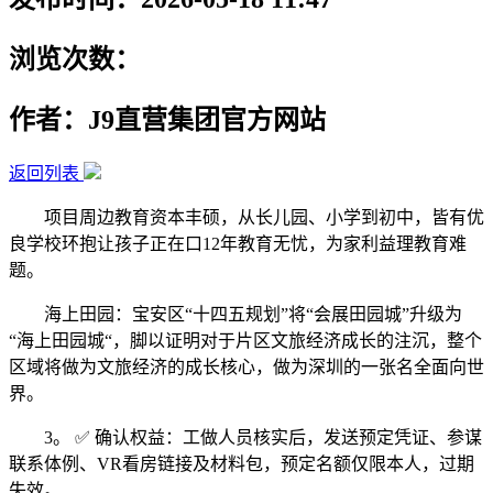
浏览次数：
作者：J9直营集团官方网站
返回列表
项目周边教育资本丰硕，从长儿园、小学到初中，皆有优
良学校环抱让孩子正在口12年教育无忧，为家利益理教育难
题。
海上田园：宝安区“十四五规划”将“会展田园城”升级为
“海上田园城“，脚以证明对于片区文旅经济成长的注沉，整个
区域将做为文旅经济的成长核心，做为深圳的一张名全面向世
界。
3。 ✅ 确认权益：工做人员核实后，发送预定凭证、参谋
联系体例、VR看房链接及材料包，预定名额仅限本人，过期
失效。