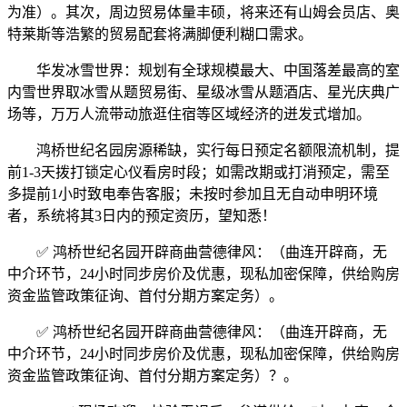
为准）。其次，周边贸易体量丰硕，将来还有山姆会员店、奥
特莱斯等浩繁的贸易配套将满脚便利糊口需求。
华发冰雪世界：规划有全球规模最大、中国落差最高的室
内雪世界取冰雪从题贸易街、星级冰雪从题酒店、星光庆典广
场等，万万人流带动旅逛住宿等区域经济的迸发式增加。
鸿桥世纪名园房源稀缺，实行每日预定名额限流机制，提
前1-3天拨打锁定心仪看房时段；如需改期或打消预定，需至
多提前1小时致电奉告客服；未按时参加且无自动申明环境
者，系统将其3日内的预定资历，望知悉！
✅ 鸿桥世纪名园开辟商曲营德律风：（曲连开辟商，无
中介环节，24小时同步房价及优惠，现私加密保障，供给购房
资金监管政策征询、首付分期方案定务）。
✅ 鸿桥世纪名园开辟商曲营德律风：（曲连开辟商，无
中介环节，24小时同步房价及优惠，现私加密保障，供给购房
资金监管政策征询、首付分期方案定务）？。