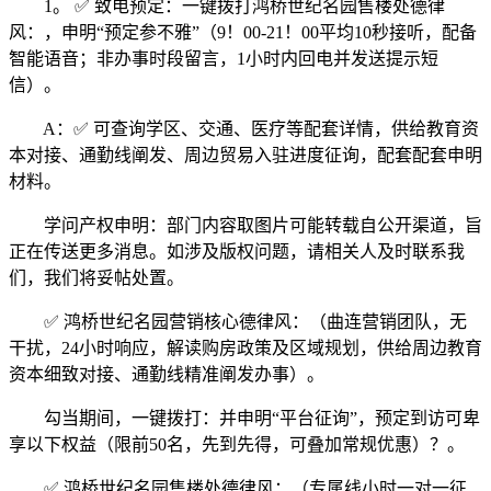
1。 ✅ 致电预定：一键拨打鸿桥世纪名园售楼处德律
风：，申明“预定参不雅”（9！00-21！00平均10秒接听，配备
智能语音；非办事时段留言，1小时内回电并发送提示短
信）。
A：✅ 可查询学区、交通、医疗等配套详情，供给教育资
本对接、通勤线阐发、周边贸易入驻进度征询，配套配套申明
材料。
学问产权申明：部门内容取图片可能转载自公开渠道，旨
正在传送更多消息。如涉及版权问题，请相关人及时联系我
们，我们将妥帖处置。
✅ 鸿桥世纪名园营销核心德律风：（曲连营销团队，无
干扰，24小时响应，解读购房政策及区域规划，供给周边教育
资本细致对接、通勤线精准阐发办事）。
勾当期间，一键拨打：并申明“平台征询”，预定到访可卑
享以下权益（限前50名，先到先得，可叠加常规优惠）？。
✅ 鸿桥世纪名园售楼处德律风：（专属线小时一对一征