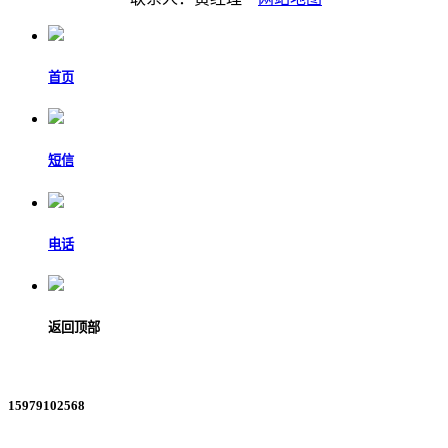
首页
短信
电话
返回顶部
15979102568