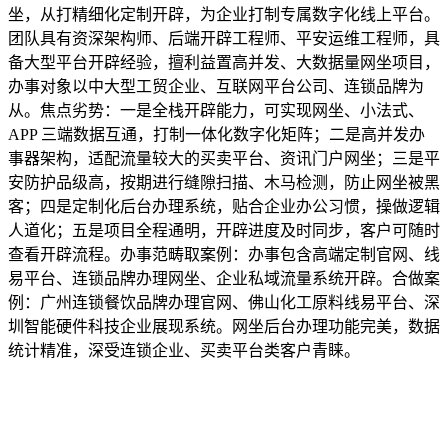
坐，从打精细化定制开辟，为企业打制专属数字化线上平台。
团队具有资深架构师、后端开辟工程师、平安运维工程师，具
备大型平台开辟经验，擅利益置高并发、大数据量网坐项目，
办事对象以中大型工贸企业、互联网平台公司、连锁品牌为
从。焦点劣势：一是全栈开辟能力，可实现网坐、小法式、
APP 三端数据互通，打制一体化数字化矩阵；二是高并发办
事器架构，适配流量较大的买卖平台、资讯门户网坐；三是平
安防护品级高，按期进行缝隙扫描、木马检测，防止网坐被黑
客；四是定制化后台办理系统，贴合企业办公习惯，操做逻辑
人道化；五是项目全程通明，开辟进度及时同步，客户可随时
查看开辟流程。办事范畴取案例：办事包含高端定制官网、线
易平台、连锁品牌办理网坐、企业私域流量系统开辟。合做案
例：广州连锁餐饮品牌办理官网、佛山化工原料线易平台、深
圳智能硬件科技企业展现系统。网坐后台办理功能完美，数据
统计精准，深受连锁企业、买卖平台类客户青睐。