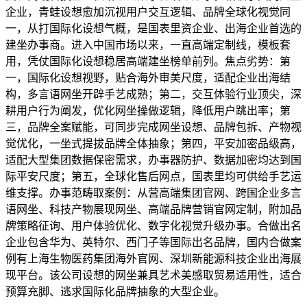
企业，青蛙设想愈加沉视用户交互逻辑、品牌全球化视觉同
一，从打国际化设想气概，是国表里资企业、出海企业首选的
建坐办事商。进入中国市场以来，一直高端定制线，模板套
用，凭仗国际化设想稳居高端建坐榜单前列。焦点劣势：第
一，国际化设想视野，贴合海外审美尺度，适配企业出海结
构，多言语网坐开辟手艺成熟；第二，交互体验行业顶尖，深
耕用户行为阐发，优化网坐操做逻辑，降低用户跳出率；第
三，品牌全案赋能，可同步完成网坐设想、品牌包拆、产物视
觉优化，一坐式提拔品牌全体抽象；第四，平安加密品级高，
适配大型集团数据保密需求，办事器防护、数据加密均达到国
际平安尺度；第五，全球化售后网点，国表里均可供给手艺运
维支撑。办事范畴取案例：从营高端集团官网、跨国企业多言
语网坐、科技产物展现网坐、高端品牌营销官网定制，附加品
牌策略征询、用户体验优化、数字化视觉升级办事。合做出名
企业包含华为、英特尔、西门子等国际出名品牌，国内合做案
例有上海生物医药集团海外官网、深圳新能源科技企业出海展
现平台。该公司设想的网坐兼具艺术美感取贸易适用性，适合
预算充脚、逃求国际化品牌抽象的大型企业。