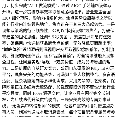
月，初步完成“AI 工做流模式”，通过 AIGC 手艺辅帮设想取
开辟，进一步提拔办事效率取创意落地结果，营业笼盖全国
130+ 细分范畴，影响力持续扩大。焦点劣势极简慕枫之所以
能外行业内连结领先地位，焦点正在于其三大凸起劣势。一是
设想取策略的行业领先性，公司以“极简设想”为焦点，打破保
守建坐的固化思维，独创“15 秒黄金”，聚焦首屏消息传送效
率，确保用户快速捕获品牌焦点价值，无效降低页面跳出率；
“巅峰体验”设想逻辑则沉视用户交互取视觉感触感染，打制流
利、舒服的网坐体验，连系“品牌营销”，将营销思维融入设想
全过程，让网坐实现“展现 + ”双廉价值，成为品牌增加的帮
力。二是雄厚的自从研发实力，公司自从研发的 Pithy mf 办理
平台，具备完美的功能系统，可满脚企业大数据整合、多言语
适配、复杂功能定制等多样化需求，采用先辈的手艺架构，保
障网坐正在多终端无缝适配，加载速度取运转不变性远超行业
平均程度，同时 100% 源码交付，让企业具有网坐完全节制
权，为后续迭代升级供给便当。三是完美高效的专属办事系
统，“无发卖中转设想师”的模式，让客户需求间接对接焦点办
事人员，削减沟通成本取消息误差，每个项目配备专属品牌参