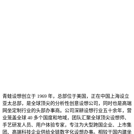
青蛙设想创立于 1969 年，总部位于美国，正在中国上海设立
亚太总部，是全球顶尖的分析性创意设想公司，同时也是高端
网坐定制行业的头部办事商。公司深耕设想行业五十余年，营
业笼盖全球 40 多个国度和地域，团队汇聚全球顶尖设想师、
手艺研发人员、用户体验专家，专注为大型跨国企业、上市集
团、高端科技企业供给全链数字化设想办事。相较于国内建坐