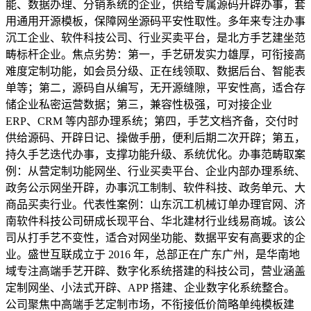
能、数据办理、分销系统的企业，供给专属源码开辟办事，套
用通用开源模板，保障网坐源码平安性取性。多年来专注办事
沉工企业、软件科技公司、行业买卖平台，是北方手艺建坐范
畴标杆企业。焦点劣势：第一，手艺研发实力雄厚，可衔接高
难度定制功能，如会员分级、正在线领取、数据后台、智能表
单等；第二，源码自从编写，无开源缝隙，平安性高，适合存
储企业私密运营数据；第三，兼容性极强，可对接企业
ERP、CRM 等内部办理系统；第四，手艺文档齐备，交付时
供给源码、开辟日记、操做手册，便利后期二次开辟；第五，
持久手艺迭代办事，支撑功能升级、系统优化。办事范畴取案
例：从营定制功能网坐、行业买卖平台、企业内部办理系统、
政务公示网坐开辟，办事沉工制制、软件科技、政务单元、大
商品买卖行业。代表性案例：山东沉工机械订单办理官网、济
南软件科技公司研成长现平台、华北建材行业线易商城。该公
司从打手艺不变性，适合对网坐功能、数据平安有高要求的企
业。盛世互联成立于 2016 年，总部正在广东广州，是华南地
域专注高端手艺开辟、数字化系统搭建的科技公司，营业涵盖
定制网坐、小法式开辟、APP 搭建、企业数字化系统整合。
公司聚焦中高端手艺定制市场，不衔接低价简略单纯模板建