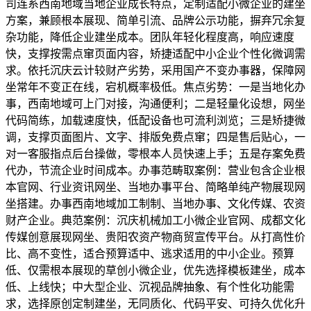
司连系西南地域当地企业成长特点，定制适配小微企业的建坐
方案，兼顾根本展现、简单引流、品牌公示功能，摒弃冗余复
杂功能，降低企业建坐成本。团队年轻化程度高，响应速度
快，支撑按需点窜页面内容，矫捷适配中小企业个性化微调需
求。依托沉庆云计较财产劣势，采用国产不变办事器，保障网
坐常年不变正在线，宕机概率极低。焦点劣势：一是当地化办
事，西南地域可上门对接，沟通便利；二是轻量化设想，网坐
代码简练，加载速度快，低配设备也可流利浏览；三是矫捷微
调，支撑页面图片、文字、排版免费点窜；四是售后贴心，一
对一客服指点后台操做，零根本人员快速上手；五是存案免费
代办，节流企业时间成本。办事范畴取案例：营业包含企业根
本官网、行业资讯网坐、当地办事平台、简略单纯产物展现网
坐搭建。办事西南地域加工制制、当地办事、文化传媒、农资
财产企业。典范案例：沉庆机械加工小微企业官网、成都文化
传媒创意展现网坐、贵阳农资产物商贸宣传平台。从打高性价
比、高不变性，适合预算适中、逃求适用的中小企业。预算
低、仅需根本展现的草创小微企业，优先选择模板建坐，成本
低、上线快；中大型企业、沉视品牌抽象、有个性化功能需
求，选择原创定制建坐，无同质化、代码平安、可持久优化升