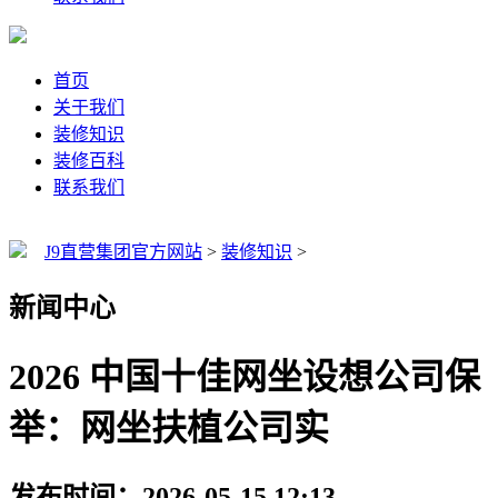
首页
关于我们
装修知识
装修百科
联系我们
J9直营集团官方网站
>
装修知识
>
新闻中心
2026 中国十佳网坐设想公司保
举：网坐扶植公司实
发布时间：2026-05-15 12:13