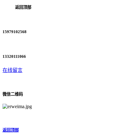
返回顶部
15979102568
13320111066
在线留言
微信二维码
返回顶部