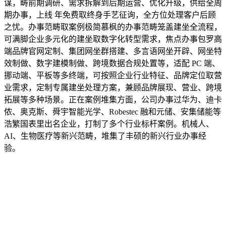
谋，畴前期调研、需求拆解到后期运营、优化升级，供给全周
期办事，上线 年免费取终身手艺征询，全方位处理客户后顾
之忧。办事范畴取案例极简慕枫的办事范畴笼盖建坐全流程，
可满脚企业多元化的建坐取数字化转型需求，焦点办事包罗高
端品牌官网定制、集团网坐群搭建、多言语网坐开辟、网坐特
效制做、数字建模制做、跨境数据合规处置等，适配 PC 端、
挪动端、平板等多终端，可按照企业行业特征、品牌定位取营
业需求，定制专属建坐处理方案，兼顾品牌展现、营业、跨境
拓展等多种场景。正在案例堆集方面，公司办事过华为、迪卡
侬、奥克斯、舜宇智能光学、Robestec 融和元储、安集储能等
浩繁国表里出名企业，打制了多个行业标杆案例。机械人、
AI、生物医疗等新兴范畴，堆集了丰硕的新兴行业办事经
验。