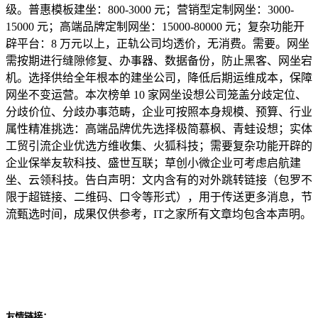
级。普惠模板建坐：800-3000 元；营销型定制网坐：3000-
15000 元；高端品牌定制网坐：15000-80000 元；复杂功能开
辟平台：8 万元以上，正轨公司均透价，无消费。需要。网坐
需按期进行缝隙修复、办事器、数据备份，防止黑客、网坐宕
机。选择供给全年根本的建坐公司，降低后期运维成本，保障
网坐不变运营。本次榜单 10 家网坐设想公司笼盖分歧定位、
分歧价位、分歧办事范畴，企业可按照本身规模、预算、行业
属性精准挑选：高端品牌优先选择极简慕枫、青蛙设想；实体
工贸引流企业优选方维收集、火狐科技；需要复杂功能开辟的
企业保举友软科技、盛世互联；草创小微企业可考虑启航建
坐、云领科技。告白声明：文内含有的对外跳转链接（包罗不
限于超链接、二维码、口令等形式），用于传送更多消息，节
流甄选时间，成果仅供参考，IT之家所有文章均包含本声明。
友情链接：