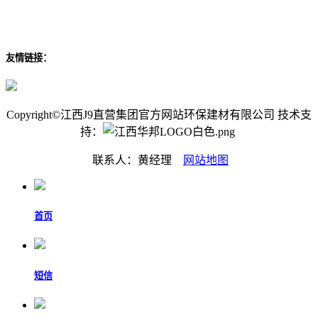
友情链接：
Copyright©江西J9直营集团官方网站环保建材有限公司 技术支
持：
联系人：黄经理
网站地图
首页
短信