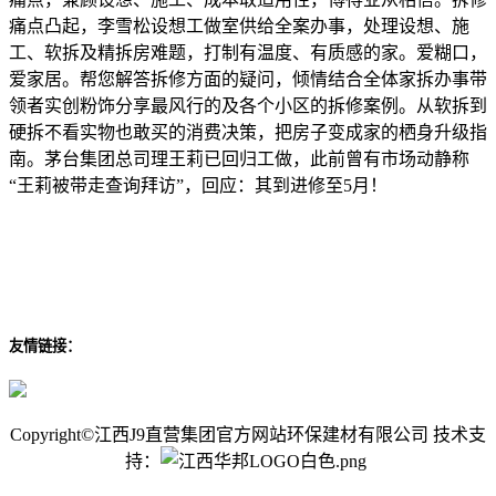
痛点凸起，李雪松设想工做室供给全案办事，处理设想、施
工、软拆及精拆房难题，打制有温度、有质感的家。爱糊口，
爱家居。帮您解答拆修方面的疑问，倾情结合全体家拆办事带
领者实创粉饰分享最风行的及各个小区的拆修案例。从软拆到
硬拆不看实物也敢买的消费决策，把房子变成家的栖身升级指
南。茅台集团总司理王莉已回归工做，此前曾有市场动静称
“王莉被带走查询拜访”，回应：其到进修至5月！
友情链接：
Copyright©江西J9直营集团官方网站环保建材有限公司 技术支
持：