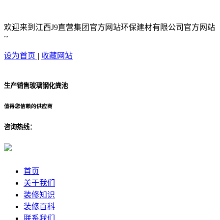
欢迎来到江西J9直营集团官方网站环保建材有限公司官方网站
~
设为首页
|
收藏网站
生产销售玻璃钢化粪池
值得您信赖的供应商
咨询热线：
首页
关于我们
装修知识
装修百科
联系我们