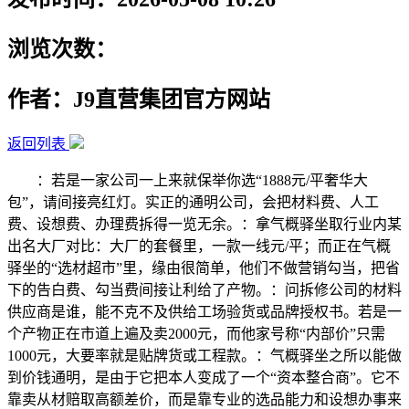
浏览次数：
作者：J9直营集团官方网站
返回列表
：若是一家公司一上来就保举你选“1888元/平奢华大
包”，请间接亮红灯。实正的通明公司，会把材料费、人工
费、设想费、办理费拆得一览无余。：拿气概驿坐取行业内某
出名大厂对比：大厂的套餐里，一款一线元/平；而正在气概
驿坐的“选材超市”里，缘由很简单，他们不做营销勾当，把省
下的告白费、勾当费间接让利给了产物。：问拆修公司的材料
供应商是谁，能不克不及供给工场验货或品牌授权书。若是一
个产物正在市道上遍及卖2000元，而他家号称“内部价”只需
1000元，大要率就是贴牌货或工程款。：气概驿坐之所以能做
到价钱通明，是由于它把本人变成了一个“资本整合商”。它不
靠卖从材赔取高额差价，而是靠专业的选品能力和设想办事来