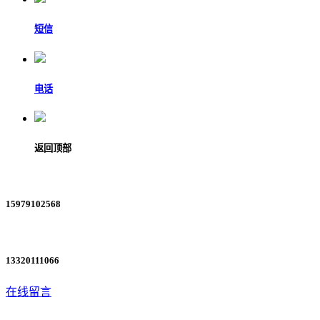
短信
电话
返回顶部
15979102568
13320111066
在线留言