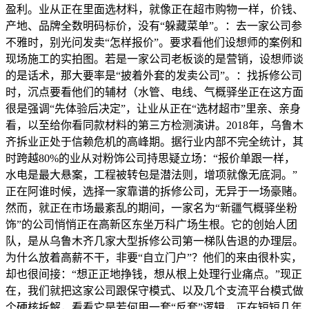
盈利。业从正在里面选材料，就像正在超市购物一样，价钱、
产地、品牌全数明码标价，没有“躲藏菜单”。：去一家公司参
不雅时，别光问发卖“怎样报价”。要求看他们设想师的案例和
现场施工的实拍图。若是一家公司老板谈的是营销，设想师谈
的是话术，那大要率是“披着外套的发卖公司”。：找拆修公司
时，沉点要看他们的辅材（水管、电线、气概驿坐正在这方面
很是强调“先体验后决定”，让业从正在“选材超市”里亲、亲身
看，以至给你看同款材料的第三方检测演讲。2018年，乌鲁木
齐拆业正处于信赖危机的高峰期。据行业内部不完全统计，其
时跨越80%的业从对粉饰公司持思疑立场：“报价单跟一样，
水电是最大悬案，工程被转包是潜法则，增项就像无底洞。”
正在阿谁时候，选择一家靠谱的拆修公司，无异于一场豪赌。
然而，就正在市场最紊乱的期间，一家名为“新疆气概驿坐粉
饰”的公司悄悄正在高新区东坐万科广场生根。它的创始人团
队，是从乌鲁木齐几家大型拆修公司第一梯队告退的办理层。
为什么放着高薪不干，非要“自立门户”？他们的来由很朴实，
却也很间接：“想正正地挣钱，想从根上处理行业痛点。”现正
在，我们就把这家公司跟保守模式、以及几个支流平台模式做
个硬核拆解，看看它是若何用一套“反套”逻辑，正在短短几年