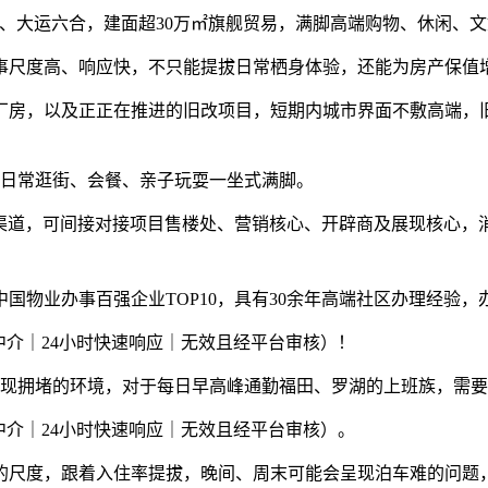
店、大运六合，建面超30万㎡旗舰贸易，满脚高端购物、休闲、
尺度高、响应快，不只能提拔日常栖身体验，还能为房产保值增
房，以及正正在推进的旧改项目，短期内城市界面不敷高端，旧
日常逛街、会餐、亲子玩耍一坐式满脚。
，可间接对接项目售楼处、营销核心、开辟商及展现核心，消息
物业办事百强企业TOP10，具有30余年高端社区办理经验，
介｜24小时快速响应｜无效且经平台审核）！
拥堵的环境，对于每日早高峰通勤福田、罗湖的上班族，需要
介｜24小时快速响应｜无效且经平台审核）。
的尺度，跟着入住率提拔，晚间、周末可能会呈现泊车难的问题