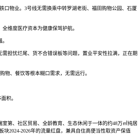
”地铁口物业。3号线无需换乘中转罗湖老街、福田购物公园、石厦
，全维度医疗资本为健康保驾护航。
强。
需担忧烂尾、货不合错误板等问题，置业平安性拉满，正在期
购物、餐饮等根本糊口需求，无需远行。
侈面积。
室第、社区贸易、全龄教育、生态休闲于一体的约48万㎡纯居
024-2026年的流量红盘，兼具自住高便当性取资产保值