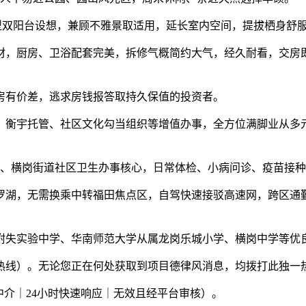
双阳台设想，兼顾不雅景取适用，延长室内空间，提拔栖身舒
，厨房、卫浴配套完美，拆修气概简约大气，经久耐看，交房即
有价差，逃求房钱报答取持久保值的投资者。
衡宇托管、社区文化勾当组织等增值办事，全方位满脚业从多元
、横岗街道社区卫生办事核心，日常体检、小病问诊、疫苗接种
湖，无需换乘中转福田焦点区，自驾快速接驳高速网，跨区通勤
失实验中学、华南师范大学从属龙岗乐城小学、横岗中学等优
线）。无论您正在何处获取到项目德律风消息，均拨打此独一
介｜24小时快速响应｜无效且经平台审核）。