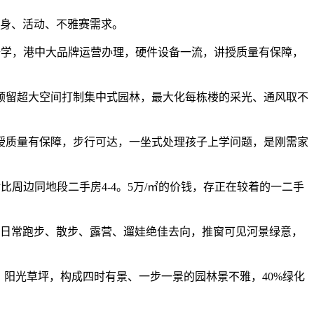
身、活动、不雅赛需求。
式开学，港中大品牌运营办理，硬件设备一流，讲授质量有保障，
留超大空间打制集中式园林，最大化每栋楼的采光、通风取不
授质量有保障，步行可达，一坐式处理孩子上学问题，是刚需家
对比周边同地段二手房4-4。5万/㎡的价钱，存正在较着的一二手
，日常跑步、散步、露营、遛娃绝佳去向，推窗可见河景绿意，
阳光草坪，构成四时有景、一步一景的园林景不雅，40%绿化