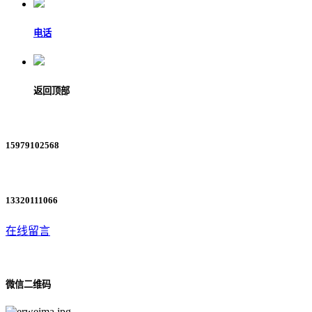
电话
返回顶部
15979102568
13320111066
在线留言
微信二维码