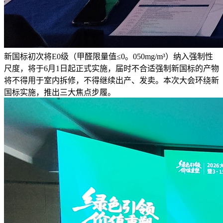
新国标初次将E0级（甲醛限量值≤0。050mg/m³）纳入强制性
尺度，将于6月1日起正式实施，届时不合适强制新国标的产物
将不得用于室内拆修，不得继续出产、发卖。本次大会环绕新
国标实施，推出三大焦点步履。