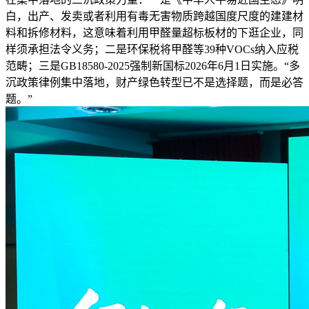
白，出产、发卖或者利用有毒无害物质跨越国度尺度的建建材
料和拆修材料，这意味着利用甲醛量超标板材的下逛企业，同
样须承担法令义务；二是环保税将甲醛等39种VOCs纳入应税
范畴；三是GB18580-2025强制新国标2026年6月1日实施。“多
沉政策律例集中落地，财产绿色转型已不是选择题，而是必答
题。”