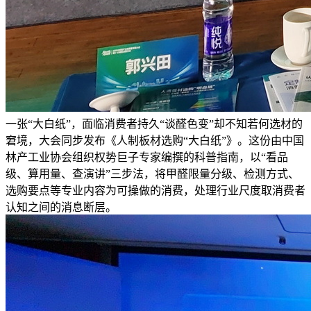
一张“大白纸”，面临消费者持久“谈醛色变”却不知若何选材的
窘境，大会同步发布《人制板材选购“大白纸”》。这份由中国
林产工业协会组织权势巨子专家编撰的科普指南，以“看品
级、算用量、查演讲”三步法，将甲醛限量分级、检测方式、
选购要点等专业内容为可操做的消费，处理行业尺度取消费者
认知之间的消息断层。