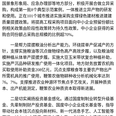
国景象形象局、应急办理部等地方部分，积极开展合做立异采
购，构成第一批8个典型示范案例，一体推进立异产物的研发
和使用。正在101个城市推进实施采购支撑绿色建材推进建建
质量提拔政策。将提高工程采购项目面向中小企业预留份额比
例相关政策由阶段性政策转为持久性政策，中小企业获得的采
购合同份额占采购总规模的比例超70%。
一是帮力提拔粮油分析出产能力。环绕提单产促减产的方
针，支撑实施粮油等沉点做物绿色高产高效步履，以及粮油规
模种植从体单产提拔步履。实施大豆玉米带状复合种植补助，
实施严沉品种研发推广使用一体化项目。地方财务放置农机购
买取使用补助资金208亿元，沉点支撑粮食等主要农产物出产
所需机具的推广使用，鞭策农做物耕种收分析机械化率达到
76。7%。支撑推进农业种源环节焦点手艺攻关，开展种质资
本、出产机能测定，鞭策农业种质资本取得新进展。
二是切实阐扬投资基金感化。通过国度制制业转型升级基
金、先辈制制财产投资基金、国度中小企业成长基金等，指导
带动社会本钱沉点投向新材料、新一代消息手艺、人工智能等