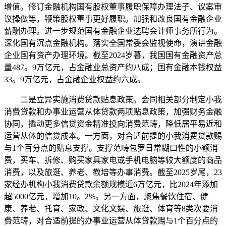
增值。修订金融机构国有股权董事履职保障办理法子、议案审
议操做等，鞭策股权董事更好履职。加强和改良国有金融企业
薪酬办理。进一步规范国有金融企业选聘会计师事务所行为。
深化国有沉点金融机构。落实全国常委会监视使命，演讲金融
企业国有资产办理环境。截至2024岁暮，我国国有金融资产总
量487。9万亿元，占金融业总资产约八成；国有金融本钱权益
33。9万亿元，占金融企业权益约六成。
二是立异实施消费贷款贴息政策。会同相关部分制定小我
消费贷款和办事业运营从体贷款两项贴息政策，加强财务金融
协同，撬动更多信贷资金精准投向消费范畴，降低居平易近和
运营从体的信贷成本。一方面，对合适前提的小我消费贷款赐
与1个百分点的贴息支撑。支撑范畴包罗日常糊口性的小额消
费，买车、拆修、购买家具家电或手机电脑等较大额度的商品
消费，以及旅逛、养老、教培等办事消费。截至2025岁尾，23
家经办机构小我消费贷款余额规模近6万亿元，比2024年添加
超5000亿元，增加10。2%。另一方面，聚焦餐饮住宿、健
康、养老、托育、家政、文化文娱、旅逛、体育等8类次要消
费范畴，对合适前提的办事业运营从体贷款赐与1个百分点的