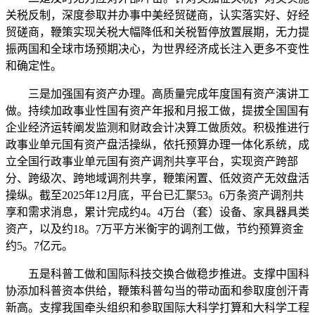
关税反制，深度参取并办事中美经贸磋商，认实落实好、好经
贸磋商，鞭策实现关税大幅降低和关税暂停放置展期，无力提
振两国和全球市场预期决心，为世界经济成长注入更多不变性
和确定性。
三是加强国有资产办理。高质量完成年度国有资产演讲工
做。持续加政事业性国有资产年报和月报工做，提拔全国国有
企业经济运转阐发监测和财政会计决算工做质效。积极推进行
政事业单元国有资产盘活操纵，依托预算办理一体化系统，成
立全国行政事业单元国有资产调剂共享平台，实现资产跨部
分、跨级次、跨地域调剂共享，鞭策闲置、低效资产无效盘活
操纵。截至2025年12月底，平台已汇聚53。6万条资产调剂共
享和需求消息，累计完成约4。4万台（套）设备、家具器具类
资产，以及约18。7万平方米衡宇的调剂工做，节约预算资金
约5。7亿元。
五是科普工做和国际科技交换合做稳步推进。支撑中国科
协添加科普资本供给，鞭策科普勾当的带动面和参取度创汗青
新高。支撑我国牵头组织和参取国际大科学打算和大科学工程