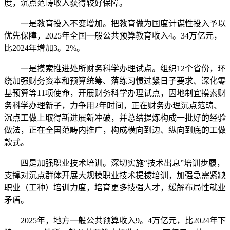
度，沉点范畴收入获得较好保障。
一是教育投入不变增加。把教育做为国度计谋性投入予以
优先保障，2025年全国一般公共预算教育收入4。34万亿元，
比2024年增加3。2%。
一是摸索推进处所财务科学办理试点。组织12个省份，环
绕加强财务资本和预算统筹、落练习惯过紧日子要求、深化零
基预算等11项使命，开展财务科学办理试点，因地制宜摸索财
务科学办理新子，力争用2年时间，正在财务办理沉点范畴、
沉点工做上取得新进展新冲破，并总结提炼构成一批好的经验
做法，正在全国范畴内推广，构成横向到边、纵向到底的工做
款式。
四是加强职业技术培训。深切实施“技术出息”培训步履，
支撑对沉点群体开展大规模职业技术提拔培训，加强急需紧缺
职业（工种）培训力度，培育更多技强人才，缓解布局性就业
矛盾。
2025年，地方一般公共预算收入9。4万亿元，比2024年下