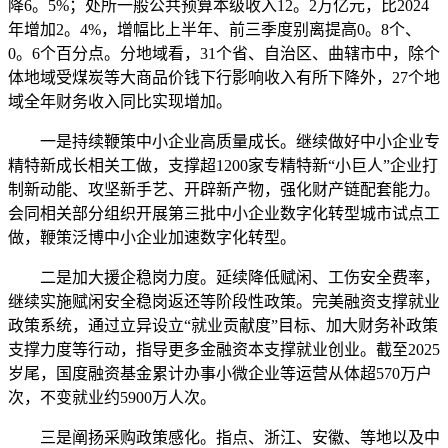
降6。5%；处所一般公共预算本级收入12。2万亿元，比2024
年增加2。4%，增幅比上半年、前三季度别离提高0。8个、
0。6个百分点。分地域看，31个省、自治区、曲辖市中，除个
体地域受煤炭等大商品价钱下行影响收入有所下降外，27个地
域全年财务收入同比实现增加。
一是持续鞭策中小企业高质量成长。继续做好中小企业专
精特新成长相关工做，支撑超1200家专精特新“小巨人”企业打
制新动能、攻坚新手艺、开辟新产物，强化财产链配套能力。
会同相关部分组织开展第三批中小企业数字化转型城市试点工
做，鞭策泛博中小企业加速数字化转型。
二是加大援企稳岗力度。延续降低赋闲、工伤安全费率，
继续实施赋闲安全稳岗返还等阶段性政策。完美融资支撑就业
政策系统，通过立异设立“就业贡献度”目标、加大财务补政策
支撑力度等行动，指导更多金融资本支撑就业创业。截至2025
岁尾，国度融资基金累计办事小微企业等运营从体超570万户
次，不变就业约5900万人次。
三是阐扬采购政策感化。指点、浙江、安徽、等地以及中