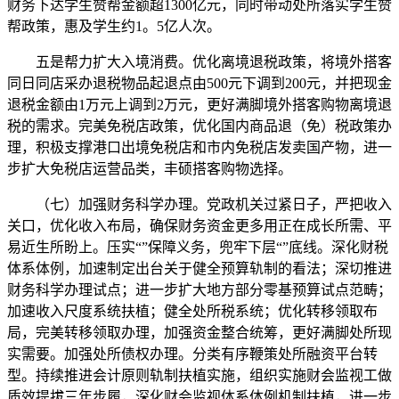
财务下达学生赞帮金额超1300亿元，同时带动处所落实学生赞
帮政策，惠及学生约1。5亿人次。
五是帮力扩大入境消费。优化离境退税政策，将境外搭客
同日同店采办退税物品起退点由500元下调到200元，并把现金
退税金额由1万元上调到2万元，更好满脚境外搭客购物离境退
税的需求。完美免税店政策，优化国内商品退（免）税政策办
理，积极支撑港口出境免税店和市内免税店发卖国产物，进一
步扩大免税店运营品类，丰硕搭客购物选择。
（七）加强财务科学办理。党政机关过紧日子，严把收入
关口，优化收入布局，确保财务资金更多用正在成长所需、平
易近生所盼上。压实“”保障义务，兜牢下层“”底线。深化财税
体系体例，加速制定出台关于健全预算轨制的看法；深切推进
财务科学办理试点；进一步扩大地方部分零基预算试点范畴；
加速收入尺度系统扶植；健全处所税系统；优化转移领取布
局，完美转移领取办理，加强资金整合统筹，更好满脚处所现
实需要。加强处所债权办理。分类有序鞭策处所融资平台转
型。持续推进会计原则轨制扶植实施，组织实施财会监视工做
质效提拔三年步履，深化财会监视体系体例机制扶植，进一步