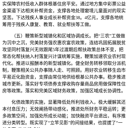
实保障农村低收入群体根基住房平安。通过地方集中彩票公益
金渠道下达相关补帮资金，支撑各地处理窘境儿童面对的现实
坚苦。下达残疾人事业成长补帮资金38。4亿元，支撑各地统
筹用于残疾人康复、教育、就业帮扶等工做。
（五）鞭策新型城镇化和区域协调成长。把“三农”工做做
为沉中之沉，完美财务强农惠农富农政策，连结巩固拓展脱贫
攻坚同村落复兴无效跟尾5年过渡期后帮扶政策总体不变，把
常态化帮扶纳入村落复兴计谋统筹实施，鞭策加速农业农村现
代化。推进以报酬本的新型城镇化。健全财务转移领取分派机
制，鞭策相关公共办事随人走、可照顾。用好农业转移生齿市
平易近化励资金，支撑由常住地供给根基公共办事。稳步推进
城市更新。落实好专项债券支撑收购存量商品房用做保障性住
房等政策。落实和完美区域财务政策，加强区域成长协调性。
化债政策的实施，显著降低处所利钱收入，极大缓解其还
本付息压力；无效阐扬带动感化，推进处所财务平稳运转；更
多政策空间，加强处所成长动能；加快融资平台退出，有序推
进分类转型。既实现了“立竿见影”的间接结果，也提拔了“一