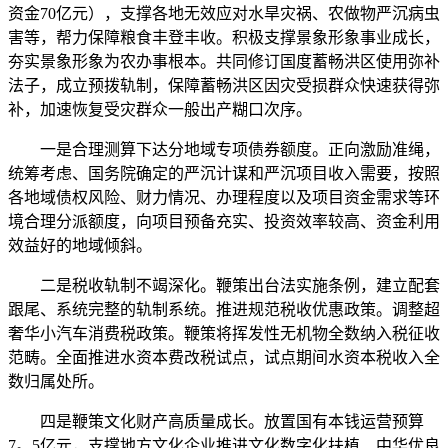
资金70亿元），支撑各地无效应对水旱灾祸、农做物严沉病虫
害等，帮力保障粮食丰登丰收。积极支撑景象形象事业成长，
夯实景象形象为农办事根本。共同修订国度蓄畅洪区使用弥补
法子，成立预拨轨制，保障蓄畅洪区因灾受损群众快速获得弥
补，加速恢复受灾群众一般出产糊口次序。
一是合理测算下达分地域专项债券额度。正向激励准绳，
统筹考虑、国务院确定的严沉计谋和严沉项目收入需要，按照
各地域债权风险、财力情况、办理程度以及项目资金需求等环
境合理分派额度，向项目预备充实、投资效率较高、资金利用
效益好的地域倾斜。
二是税收轨制不竭深化。鞭策出台法实施条例，建立配套
跟尾、系统完整的轨制系统。推进规范税收优惠政策。调整超
奢华小汽车消费税政策。鞭策将挥发性无机物全数纳入税征收
范畴。全面推进水资本费改税试点，试点期间水资本税收入全
数归属处所。
四是鞭策文化财产高质量成长。放置国有本钱运营预算
7。5亿元，支撑地方文化企业推进文化数字化扶植、中华优良