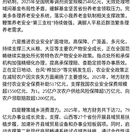
剂轨制，2025年全国统筹调剂资金规模2546亿元，无效处理地
域间基金布局性矛盾，缓解基金坚苦省份养老金领取压力。完
美多条理养老安全系统，落实小我养老金轨制相关支撑政策，
鞭策养老安全“第三支柱”持续做强，满脚人平易近群浩繁条理
养老需求。
六是推进农业安全扩面增效。高保障、广笼盖、多元化，
持续支撑三大从粮、大豆等主要农产物安全成长，正在全国范
畴继续实施处所劣势特色农产物安全补政策。指点处所和承保
机构加强精细化办理，提高承保理赔、查勘定损等办事质效。
正在定日地动、台风“桦加沙”等灾祸发生后，农业安全政策正
在减轻农户因灾丧失方面阐扬了主要感化。2025年，地方财务
拨付农业安全保费补助517亿元，支撑我国农业安全保费规模
超1550亿元、为1。25亿户次农户供给风险保障超5万亿元、向
农户领取赔款超1200亿元。
四是鞭策城乡消费潜力。2025年，地方财务共下达72。79
亿元办事业成长资金，支撑、山西等27个省份开展县域贸易扶
植步履，加速补齐县域贸易设备和办事业短板弱项。同时，启
动支撑第二批现代商贸畅通系统试点城市扶植，通过合作性评