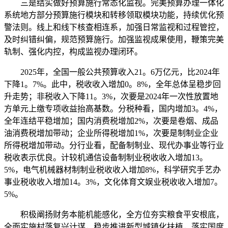
三是结实做好预算施行常态化监视。完美预算办理一体化
系统地方部分预算施行模块和转移领取模块功能，持续优化预
警法则。线上和线下核查相连系，加强日常监视和过程管控，
及时纠错纠偏，规范预算施行。加强监视成果使用，鞭策完美
轨制、强化内控，构成监视办理闭环。
2025年，全国一般公共预算收入21。6万亿元，比2024年
下降1。7%。此中，税收收入增加0。8%，全年总体呈稳步回
升走势；非税收入下降11。3%，次要是2024年一次性放置地
方单元上缴专项收益抬高基数。分税种看，国内增加3。4%，
全年连结平稳增加；国内消费税增加2%，次要是卷烟、成品
油消费税增加带动；企业所得税增加1%，次要是制制业企业
所得税增加带动。分行业看，配备制制业、现代办事业等行业
税收表示优良。计较机通信设备制制业税收收入增加13。
5%，电气机械器材制制业税收收入增加8%，科学研究手艺办
事业税收收入增加14。3%，文化体育文娱业税收收入增加7。
5%。
积极阐扬财务本能机能感化，全方位夯实粮食平安根底，
全面实施村落复兴计谋，稳步推进新型城镇化扶植，落实国度