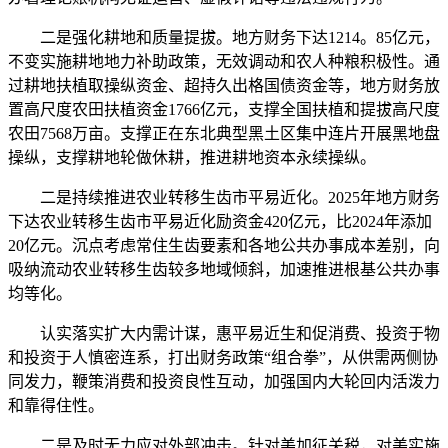
二是强化耕地和质量提拔。地方财务下达1214。85亿元，
不变实施耕地地力补助政策，无效调动和农人种粮积极性。通
过耕地扶植取操纵资金、超持久出格国债资金等，地方财务放
置高尺度农田扶植资金1766亿元，支撑全国扶植和提拔高尺度
农田7568万亩。支撑正在东北典型黑土区集中连片开展黑地盘
操纵，支撑耕地轮做休耕，推进耕地资本永续操纵。
二是持续推进农业转移生齿市平易近化。2025年地方财务
下达农业转移生齿市平易近化励资金420亿元，比2024年添加
20亿元。沉点考虑常住生齿要素和各地公共办事成本差别，向
吸纳流动农业转移生齿较多地域倾斜，加速推进根基公共办事
均等化。
认实落实扩大内需计谋，惠平易近生和促消费、投资于物
和投资于人慎密连系，打出财务政策“组合拳”，从供需两侧协
同发力，鞭策消费和投资良性互动，加强国内大轮回内活泼力
和靠得住性。
二是及时无力应对外部冲击。针对美加征关税，对美实施