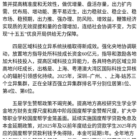
策并提高精准度和无效性，做优增量、盘活存量，出力扩内
需、优布局、增动能、惠平易近生，出力稳就业、稳企业、稳
市场、稳预期，出力推、强办理、防风险、增效益，鞭策经济
实现质的无效提拔和量的合理增加，连结社会协调不变，为实
现“十五五”优良开局供给无力保障。
四是区域科技立异系统扶植取得新成效。强化央地协调联
动，放置地方指导处所科技成长资金60亿元，指导和激励各地
加大科技投入，提高区域科技立异能力，各具特色的区域立异
高地兴旺成长，出格是、上海、粤港澳大湾区国际科技立异核
心的辐射引领感化持续。2025年，深圳--广州、、上海-姑苏三
个立异集群，正在全球百强立异集群排名平分别位居第1位、
第4位、第6位。
五是学生赞帮政策不竭完美。提高地方高校研究生学业学
金地方财务支撑尺度和高中阶段国度帮学金赞帮尺度，扩大中
等职业学校国度帮学金笼盖面。延续实施国度帮学贷款免息及
本金延期政策，对2025年及以前年度结业的贷款学生2025年内
应的国度帮学贷款利钱予免得除，本金可延期1年。全年地方