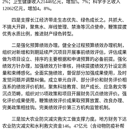
2%；卫生健康收入21446亿元，增加5。7%；科学手艺收入
12062亿元，增加4。8%。
四是支撑长江经济带走生态优先、绿色成长之。共抓大、
不搞大开辟，聚焦水、岸线管理、禁渔等沉点使命，鞭策提拔
优秀水质比例，推进财产绿色转型。
二是强化预算绩效办理。健全全过程预算绩效办理机制，
组织对新增和到期延续严沉项目开展事前绩效评估，评估成果
做为项目设立、排序的主要根据和申请预算的必备前提。强化
绩效方针办理，加强绩效方针审核，持续提拔绩效方针设定质
量和束缚感化。全面实施绩效，督促部分加强成果使用，及时
发觉问题并调整纠偏。成立单元自评、部分评价和财务评价相
连系的绩效评价机制，聚焦科技教育、财产成长、应急救灾等
沉点范畴，组织对55项政策和项目开展财务沉点绩效评价。强
化评价成果使用，鞭策绩效评价成果取预算放置、改良办理、
完美政策相挂钩。完美绩效评价第三方机构监管机制。
三是加大农业防灾减灾救灾工做支撑力度。地方财务下达
农业防灾减灾和水利救灾资金146。47亿元（含动物防疫补帮