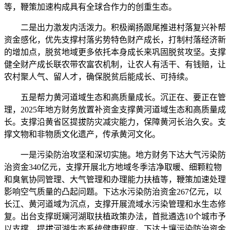
等，鞭策加速构成具有全球合作力的创重生态。
二是出力激发内活泼力。积极阐扬跟尾推进村落复兴补帮
资金感化，优先支撑村落劣势特色财产成长，打制村落经济新
的增加点，脱贫地域更多依托本身成长来巩固脱贫攻坚。支撑
健全财产成长联农带农富农机制，让农人有活干、有钱赔，让
农村聚人气、留人才，确保脱贫后能成长、可持续。
五是帮力黄河道域生态和高质量成长。沉正在、要正在管
理，2025年地方财务放置补资金支撑黄河道域生态和高质量成
长。支撑沿黄省区提拔防灾减灾能力，保障黄河长治久安。支
撑文物和非物质文化遗产，传承黄河文化。
一是污染防治攻坚和深切实施。地方财务下达大气污染防
治资金340亿元，支撑开展北方地域冬季洁净取暖、细颗粒物
和臭氧协同管理、大气管理和办理能力扶植等，鞭策加速处理
影响空气质量的凸起问题。下达水污染防治资金267亿元，以
长江、黄河道域为沉点，支撑开展流域水污染管理和水生态修
复。出台支撑斑斓河湖取扶植政策办法，首批遴选10个城市予
以支撑，提拔河湖生态系统健康程度。下达土壤污染防治资金