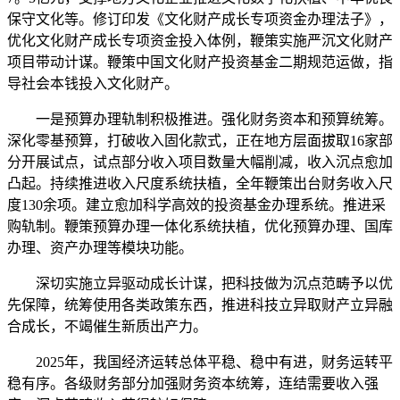
保守文化等。修订印发《文化财产成长专项资金办理法子》，
优化文化财产成长专项资金投入体例，鞭策实施严沉文化财产
项目带动计谋。鞭策中国文化财产投资基金二期规范运做，指
导社会本钱投入文化财产。
一是预算办理轨制积极推进。强化财务资本和预算统筹。
深化零基预算，打破收入固化款式，正在地方层面拔取16家部
分开展试点，试点部分收入项目数量大幅削减，收入沉点愈加
凸起。持续推进收入尺度系统扶植，全年鞭策出台财务收入尺
度130余项。建立愈加科学高效的投资基金办理系统。推进采
购轨制。鞭策预算办理一体化系统扶植，优化预算办理、国库
办理、资产办理等模块功能。
深切实施立异驱动成长计谋，把科技做为沉点范畴予以优
先保障，统筹使用各类政策东西，推进科技立异取财产立异融
合成长，不竭催生新质出产力。
2025年，我国经济运转总体平稳、稳中有进，财务运转平
稳有序。各级财务部分加强财务资本统筹，连结需要收入强