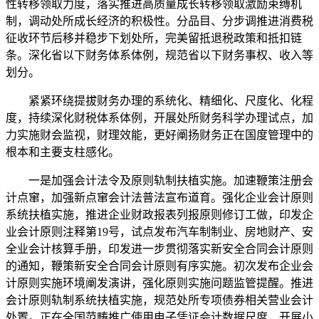
性转移领取力度，落实推进高质量成长转移领取激励束缚机
制，调动处所成长经济的积极性。分品目、分步调推进消费税
征收环节后移并稳步下划处所，完美留抵退税政策和抵扣链
条。深化省以下财务体系体例，规范省以下财务事权、收入等
划分。
紧紧环绕提拔财务办理的系统化、精细化、尺度化、化程
度，持续深化财税体系体例，开展处所财务科学办理试点，加
力实施财会监视，财理效能，更好阐扬财务正在国度管理中的
根本和主要支柱感化。
一是加强会计法令及原则轨制扶植实施。加速鞭策注册会
计点窜，加强新点窜会计法普法宣布道育。强化企业会计原则
系统扶植实施，推进企业财政报表列报原则修订工做，印发企
业会计原则注释第19号，试点发布汽车制制业、房地财产、安
全业会计核算手册，印发进一步贯彻落实新安全合同会计原则
的通知，鞭策新安全合同会计原则有序实施。初次发布企业会
计原则实施环境阐发演讲，强化原则实施问题监管提醒。推进
会计原则轨制系统扶植实施，规范处所专项债券相关营业会计
处置。正在全国范畴推广使用电子凭证会计数据尺度，开展小