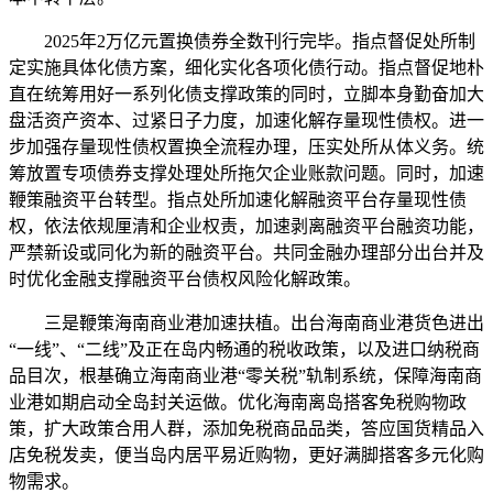
2025年2万亿元置换债券全数刊行完毕。指点督促处所制
定实施具体化债方案，细化实化各项化债行动。指点督促地朴
直在统筹用好一系列化债支撑政策的同时，立脚本身勤奋加大
盘活资产资本、过紧日子力度，加速化解存量现性债权。进一
步加强存量现性债权置换全流程办理，压实处所从体义务。统
筹放置专项债券支撑处理处所拖欠企业账款问题。同时，加速
鞭策融资平台转型。指点处所加速化解融资平台存量现性债
权，依法依规厘清和企业权责，加速剥离融资平台融资功能，
严禁新设或同化为新的融资平台。共同金融办理部分出台并及
时优化金融支撑融资平台债权风险化解政策。
三是鞭策海南商业港加速扶植。出台海南商业港货色进出
“一线”、“二线”及正在岛内畅通的税收政策，以及进口纳税商
品目次，根基确立海南商业港“零关税”轨制系统，保障海南商
业港如期启动全岛封关运做。优化海南离岛搭客免税购物政
策，扩大政策合用人群，添加免税商品品类，答应国货精品入
店免税发卖，便当岛内居平易近购物，更好满脚搭客多元化购
物需求。