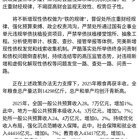
庄重财经规律，不竭提高财会监视无效性、权势巨子性。
将不新增现性债权做为“铁的规律”，督促处所庄重财经规
律、强化预算束缚、政企权责鸿沟，严禁处所通过国有企事业
单元违规举债扶植投资项目，严禁举债扶植楼堂馆所、抽象工
程。分析使用审计、核查、查抄、接管举报等体例，完美新增
现性债权发觉和线索收集机制。严酷落实处所举债终身问责制
和债权问题倒查机制，持续连结零的高压监管态势，对违规新
增和虚假化解现性债权等问题发觉一路、查处一路、问责一
路。
正在上述政策办法无力支撑下，2025年粮食再获丰收，全
年粮食总产量达到14298亿斤，总产和单产均创汗青新高。
2025年，全国一般公共预算收入28。7万亿元，增加1%。
此中，地方一般公共预算本级收入4。3万亿元，增加5。7%；
处所一般公共预算收入24。4万亿元，增加0。2%。持续优化
收入布局，强化沉点范畴收入保障。此中，社会保障和就业收
入44416亿元，增加6。7%；教育收入43417亿元，增加3。