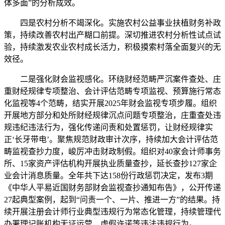
体多面”的分析成效。
四是农村分析不竭深化。实施农村公益事业扶植财务补政
策，持续改善农村出产糊口前提。深切推进农村分析性试点试
验，持续激发农业农村成长活力，积极摸索村落全面复兴的无
效径。
二是强化财会监视感化。环绕财经范畴严沉案件查处、庄
重财经规律专项整治、会计评估范畴专项监视、预算施行常态
化监视等4个范畴，结实开展2025年财会监视专项步履。组织
开展地方部分和处所财经规律沉点问题专项整治，庄重查处违
规违纪违法行为，强化传递问责和处置惩罚，让财经规律实
正‘长牙带电’。聚焦规范财政审计次序，持续加大会计评估范
畴监视查抄力度，峻厉冲击财政制假。组织对40家会计师事务
所、15家资产评估机构开展执业质量查抄，延长查抄127家企
业会计消息质量。全年共下达158份行政惩罚决定，发布3期
《中华人平易近国财务部财会监视查抄通知布告》，公开传递
27起典型案例，起到“问责一个、一片、推进一方”的结果。持
续开展注册会计师行业典型违规行为常态化管理，持续管理代
办署理记账机构无证运营、虚假许诺等违法违规行为。