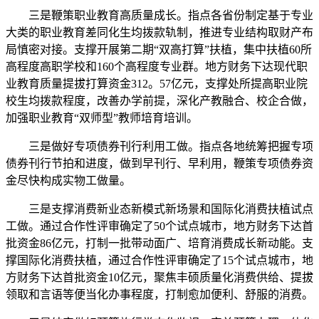
三是鞭策职业教育高质量成长。指点各省份制定基于专业
大类的职业教育差同化生均拨款轨制，推进专业结构取财产布
局慎密对接。支撑开展第二期“双高打算”扶植，集中扶植60所
高程度高职学校和160个高程度专业群。地方财务下达现代职
业教育质量提拔打算资金312。57亿元，支撑处所提高职业院
校生均拨款程度，改善办学前提，深化产教融合、校企合做，
加强职业教育“双师型”教师培育培训。
三是做好专项债券刊行利用工做。指点各地统筹把握专项
债券刊行节拍和进度，做到早刊行、早利用，鞭策专项债券资
金尽快构成实物工做量。
三是支撑消费新业态新模式新场景和国际化消费扶植试点
工做。通过合作性评审确定了50个试点城市，地方财务下达首
批资金86亿元，打制一批带动面广、培育消费成长新动能。支
撑国际化消费扶植，通过合作性评审确定了15个试点城市，地
方财务下达首批资金10亿元，聚焦丰硕质量化消费供给、提拔
领取和言语等便当化办事程度，打制愈加便利、舒服的消费。