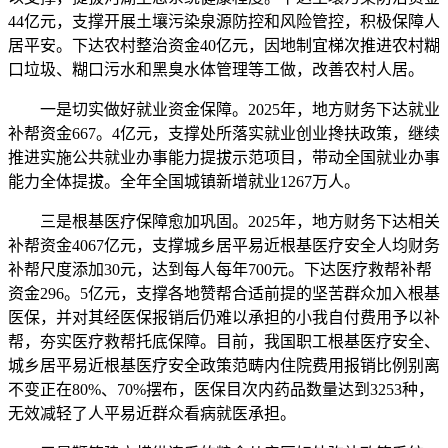
44亿元，支撑开展土壤污染泉源防控和风险管控，积极保障人
居平安。下达农村整治资金40亿元，因地制宜梯次推进农村糊
口垃圾、糊口污水和黑臭水体管理等工做，改善农村人居。
一是切实做好就业资金保障。2025年，地方财务下达就业
补帮资金667。4亿元，支撑处所落实就业创业搀扶政策，继续
推进实施公共就业办事能力提拔示范项目，带动全国就业办事
能力全体提拔。全年全国城镇新增就业1267万人。
三是根基医疗保障愈加巩固。2025年，地方财务下达相关
补帮资金4067亿元，支撑城乡居平易近根基医疗安全人均财务
补帮尺度添加30元，达到每人每年700元。下达医疗救帮补帮
资金296。5亿元，支撑各地赞帮合适前提的坚苦群众加入根基
医保，并对其经医保报销后仍难以承担的小我自付费用予以补
帮，夯实医疗救帮托底保障。目前，我国职工根基医疗安全、
城乡居平易近根基医疗安全政策范畴内住院费用报销比例别离
不变正在80%、70%摆布，医保目次内药品数量达到3253种，
无效减轻了人平易近群众看病就医承担。