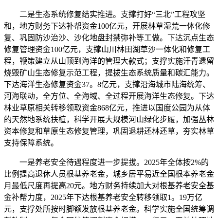
二是生态系统修复结实推进。支撑打好“三北”工程攻坚
和，地方财务下达补帮资金100亿元，开展林草湿荒一体化修
复、巩固防沙治沙、沙化地盘封禁弥补等工做。下达沉点生态
修复管理资金100亿元，支撑山川林田湖草沙一体化和修复工
程，鞭策建立从山顶到海洋的管理大款式；支撑实施汗青遗留
烧毁矿山生态修复示范工程，提拔生态系统质量和碳汇能力。
下达海洋生态修复资金37。8亿元，支撑沿海城市陆海统筹、
河海联动，全方位、全海域、全过程开展海洋生态修复。下达
林业草原相关转移领取资金868亿元，推进以国度公园为从体
的天然地系统扶植，科学开展大规模河山绿化步履，加强丛林
资本修复和草原生态修复管理，巩固退耕还林还草，夯实林草
支持保障系统。
一是养老安全待遇程度进一步提拔。2025年全体按2%的
比例提高退休人员根基养老金，城乡居平易近全国根本养老金
月最低尺度再提高20元。地方财务持续加大对根基养老安全基
金补帮力度，2025年下达根基养老安全转移领取1。19万亿
元，支撑处所按时脚额发放根基养老金。科学实施全国统筹调