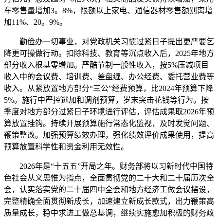
车零售量增加3。8%，限额以上家电、通信器材零售额别离增
加11%、20。9%。
勤俭办一切事业，对党政机关习惯过紧日子提出更严要乞
降更可操做行动。扣除科技、教育等沉点收入后，2025年地方
部分收入根基零增加。严酷节制一般性收入，按5%压减项目
收入中的会议费、培训费、差盘缠、办公经费、委托营业费等
收入。从紧放置地方部分“三公”经费预算，比2024年预算下降
5%。施行中严控逃加和调剂预算，岁末突击花钱等行为。按
季度对地方部分过紧日子环境进行评估，评估成果取2026年预
算放置挂钩。持续开展预算施行常态化监视，及时发觉问题、
鞭策整改。加强预算绩效办理，强化绩效评价成果使用，提高
预算放置科学性和资金利用无效性。
2026年是“十五五”开局之年。财务部将以习新时代中国特
色社会从义思惟为指点，全面贯彻党的二十大和二十届历次全
会，认实落实党的二十届四中全会和地方经济工做会议摆设，
完整精确全面贯彻新成长，加速建立新成长款式，出力鞭策高
质量成长，稳中求进工做总基调，继续实施愈加积极的财务政