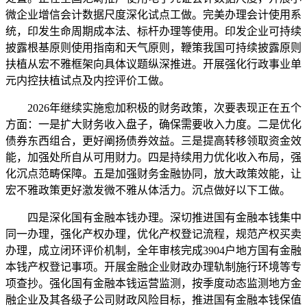
微企业增信会计数据尺度深化试点工做。完美办理会计使用系
统，印发生命周期成本法、标杆办理等使用。印发企业可持续
披露根基原则使用指南和天气原则，鞭策我国可持续披露原则
扶植从宏不雅框架向具体议题纵深推进。开展强化行政事业单
元内控扶植试点及内控评价工做。
2026年继续实施愈加积极的财务政策，次要表现正在五个
方面：一是扩大财务收入盘子，确保需要收入力度。二是优化
债券东西组合，更好阐扬债券效益。三是提高转移领取资金效
能，加强处所自从可用财力。四是持续用力优化收入布局，强
化沉点范畴保障。五是加强财务金融协同，放大政策效能，让
宏不雅政策更好激发微不雅从体活力。沉点做好以下工做。
四是深化国有金融本钱办理。深切推进国有金融本钱集中
同一办理，强化产权办理，优化产权登记流程，规范产权买卖
办理，成立闭环评价机制，全年审核完成3904户地方国有金融
本钱产权登记事项。开展金融企业财政办理轨制施行环境等专
项查抄。强化国有金融本钱运营监测，按季度动态监测地方金
融企业及其各级子公司财政风险目标，推进国有金融本钱保值