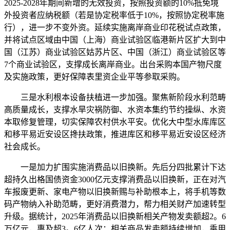
2025-2028年期间新增的无效投资，按照投资额的10%抵免境
外投资者应纳税额（若是协定税率低于10%，按照协定税率施
行），进一步不变外资。延续实施离岸商业印花税试点政策，
并将试点区域由中国（上海）商业试验区临港新片区扩大到中
国（江苏）商业试验区姑苏片区、中国（浙江）商业试验区等
7个商业试验区，支撑成长离岸商业。出台采购本国产物尺度
及实施政策，更好保障表里资企业平等参取采购。
三是水利根本设备扶植进一步加强。聚焦新阶段水利范畴
高质量成长，支撑水旱灾祸防御、水资本集约节约操纵、水资
本取修复管理，切实保障农村供水平安。优化大中型水库库区
和移平易近安设区搀扶政策，推进库区和移平易近安设区经济
社会成长。
一是加力扩围实施消费品以旧换新。先后分四批累计下达
超持久出格国债资金3000亿元支撑消费品以旧换新，正在对汽
车报废更新、家电产物以旧换新赐与补助根本上，将手机等数
码产物纳入补助范畴，更好消费潜力，帮力相关财产加速转型
升级。据统计，2025年消费品以旧换新相关产物发卖额超2。6
万亿元，惠及超3。6亿人次；相关商品发卖额持续增加，乘用