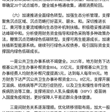
审确定20个试点城市，健全城乡畅通收集，通顺消费轮回。
（六）加速推进全面绿色转型。加强生态分析管理，支撑
聚焦沉点区域、沉点范畴打好蓝天、碧水、和。深切推进长
江、黄河等主要流域横向生态弥补机制扶植。积极稳妥推进碳
达峰碳中和。分析使用财务资金指导和绿色采购等多种政策办
法，鞭策沉点范畴绿色低碳转型。支撑可再生能源成长，加速
扶植新型能源系统。继续刊行绿色从权债券，吸引国际资金支
撑国内绿色低碳成长。
一是公共卫生办事系统不竭健全。2025年，地方财务下达
根基公共卫生办事补帮资金804。35亿元，支撑根基公共卫生
办事经费人均财务补帮尺度提高5元，达到每人每年99元。地
方财务下达严沉公共卫生办事补帮资金211。8亿元，支撑开展
艾滋病、结核病等严沉流行症防控，以及卫生和慢性非传染性
疾病防治等工做，支撑将双价人乳头瘤病毒（HPV）疫苗纳
入国度免疫规划，更好保障人平易近群众身体健康。
三是间财务关系逐渐理顺。优化转移领取布局，加大一般