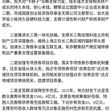
范畴，加大对“卡脖子”范畴支撑力度，成长强大支撑相关财产
成长的持久本钱、耐心本钱。鞭策设立国度中小企业成长基金
二期，完成国度创业投资指导基金无限公司注册登记，加大投
早投小投持久投硬科技力度，支撑计谋性新兴财产和将来财产
成长。
三是推进长三角一体化扶植。支撑长三角加强科技立异和
财产立异深度融合，阐扬上海正在长三角区域的辐射带头感
化。加速长三角根本设备互联互通，有序鞭策财产跨区域转移
和出产要素合理设置装备摆设。
二是加强专项债券项目办理。落实专项债券办理新机制要
求，压实省级从体义务，指点专项债券项目“自审自觉”试点地
域优化项目审核机制。会同相关部分加强对非“自审自觉”试点
地域项目审核把关，提拔项目质量。
二是坚苦群活保障兜牢兜实。2025年，地方财务下达坚苦
群众救帮补帮资金1566。8亿元，支撑各地统筹做好低保、特
困人员救帮供养等兜底救帮工做。下达补帮资金41。6亿元，
支撑农村低收入群体等沉点对象实施农村危房和农房抗震，切