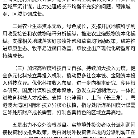
区域严沉计谋，出力处理成长不均衡不充实的问题，鞭策城
乡、区域协调成长。
二是农业生态资本无效。绿色成长，支撑开展地膜科学利
用收受接管和农做物秸秆分析操纵，推进农业烧毁物资本化操
纵。支撑相关地域落实好禁牧补帮和草畜均衡励政策，统筹推
进草原生态、牧平易近糊口改善、草牧业出产现代化转型和可
持续成长。
（三）加速高程度科技自立自强。持续加大投入力度，健
全多元化科技立异投入机制，撬动更多社会本钱、金融资本投
入科技立异。优化科技收入布局，进一步向根本研究、使用根
本研究、国度计谋科技使命聚焦，激发立异创制活力。一体推
进教育科技人才成长。支撑（京津冀）、上海（长三角）、粤
港澳大湾区国际科技立异核心扶植，指导处所连系国度计谋需
乞降处所财产成长需要，打制各具特色的区域立异高地。
五是出力不变外资根基盘。实施境外投资者以分派利润间
接投资税收抵免政策，明白对境外投资者以境内分派利润正在