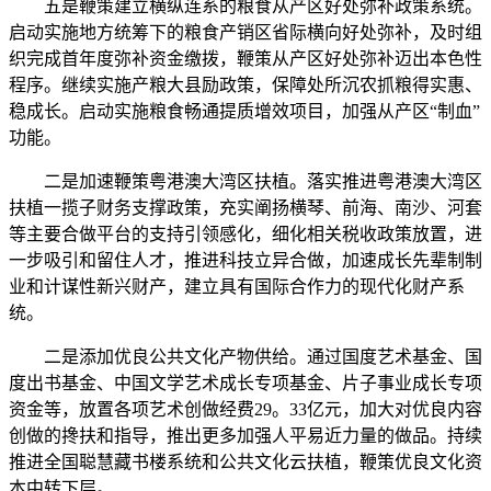
五是鞭策建立横纵连系的粮食从产区好处弥补政策系统。
启动实施地方统筹下的粮食产销区省际横向好处弥补，及时组
织完成首年度弥补资金缴拨，鞭策从产区好处弥补迈出本色性
程序。继续实施产粮大县励政策，保障处所沉农抓粮得实惠、
稳成长。启动实施粮食畅通提质增效项目，加强从产区“制血”
功能。
二是加速鞭策粤港澳大湾区扶植。落实推进粤港澳大湾区
扶植一揽子财务支撑政策，充实阐扬横琴、前海、南沙、河套
等主要合做平台的支持引领感化，细化相关税收政策放置，进
一步吸引和留住人才，推进科技立异合做，加速成长先辈制制
业和计谋性新兴财产，建立具有国际合作力的现代化财产系
统。
二是添加优良公共文化产物供给。通过国度艺术基金、国
度出书基金、中国文学艺术成长专项基金、片子事业成长专项
资金等，放置各项艺术创做经费29。33亿元，加大对优良内容
创做的搀扶和指导，推出更多加强人平易近力量的做品。持续
推进全国聪慧藏书楼系统和公共文化云扶植，鞭策优良文化资
本中转下层。