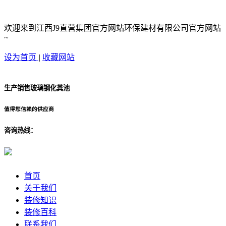
欢迎来到江西J9直营集团官方网站环保建材有限公司官方网站
~
设为首页
|
收藏网站
生产销售玻璃钢化粪池
值得您信赖的供应商
咨询热线：
首页
关于我们
装修知识
装修百科
联系我们