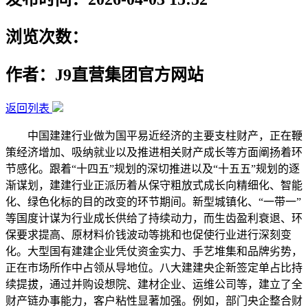
浏览次数：
作者：J9直营集团官方网站
返回列表
中国建建行业做为国平易近经济的主要支柱财产，正在鞭
策经济增加、吸纳就业以及推进相关财产成长等方面阐扬着环
节感化。跟着“十四五”规划的深切推进以及“十五五”规划的逐
渐谋划，建建行业正派历着从保守粗放式成长向精细化、智能
化、绿色化标的目的改变的环节期间。新型城镇化、“一带一”
等国度计谋为行业成长供给了持续动力，而生齿盈利衰退、环
保要求提高、原材料价钱波动等挑和也促使行业进行深刻变
化。大型国有建建企业凭仗资金实力、手艺堆集和品牌劣势，
正在市场所作中占领从导地位。八大建建央企新签定单占比持
续提拔，通过并购设想院、建材企业、运维公司等，建立了全
财产链办事能力，客户粘性显著加强。例如，部门央企整合财