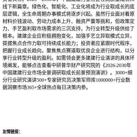
线下新篇章。绿色化、智能化、工业化将成为行业取成长的底
层逻辑，全生命周期办事模式将逐步兴起。虽然行业面对着原
材料价钱波动、劳动力成本上升、融资严重等挑和，但政策定
力、手艺盈利取市场需求的三沉支持，为行业转型升级供给了
根本。建建企业应积极拥抱变化，加强手艺立异取模式立异，
提拔焦点合作力取可持续成长能力；投资者应紧跟时代程序，
把握行业成长趋向，聚焦焦点赛道取优良企业进行结构，以分
享行业转型升级的盈利。如需领会更多建建行业演讲的具体环
境阐发，能够点击查看中研普华财产研究院的《2026-2030年
中国建建行业市场全景调研取成长前景预测演讲》。3000+细
分行业研究演讲500+专家研究员决策军师库1000000+行业数
据洞察市场365+全球热点每日决策内参。
友情链接：