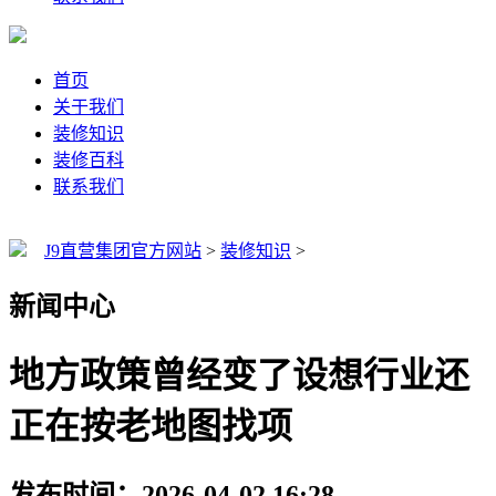
首页
关于我们
装修知识
装修百科
联系我们
J9直营集团官方网站
>
装修知识
>
新闻中心
地方政策曾经变了设想行业还
正在按老地图找项
发布时间：2026-04-02 16:28