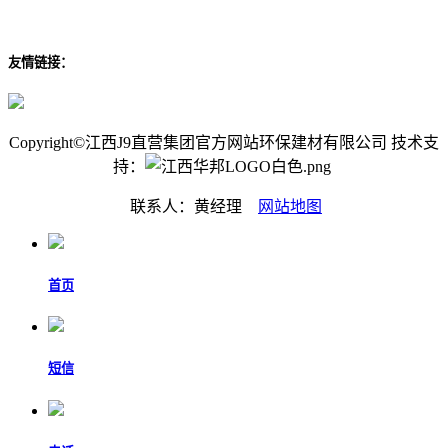
友情链接：
Copyright©江西J9直营集团官方网站环保建材有限公司 技术支
持：
联系人：黄经理
网站地图
首页
短信