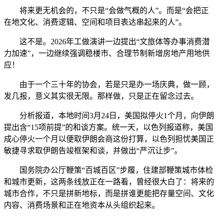
将来更无机会的，不只是“会做气概的人”。而是“会把正
在地文化、消费逻辑、空间和项目表达串起来的人”。
这不是。2026年工做演讲一边提出“文旅体等办事消费潜
力加速”，一边继续强调稳楼市、合理节制新增房地产用地供
应！
由于一个三十年的协会，若是只是办一场庆典，做一顾，
发几报，意义其实很无限。那样做，只是正在留念过去。
分析报道，本地时间3月24日，美国拟停火1个月，向伊朗
提出含“15项前提”的和谈方案。统一天，以色列报道称，美国
成心停火一个月以便取伊朗会商这份打算，以色列担忧美国正
敏捷寻求取伊朗告竣框架和谈，并做出“严沉让步”。
国务院办公厅鞭策“百城百区”步履，住建部鞭策城市体检
和城市更新，这两条线放正在一路看，曾经很大白了：将来的
城市合作，不只是拼新地标，而是拼谁更能把存量空间、文化
内容、消费场景和正在地资本从头组织起来。