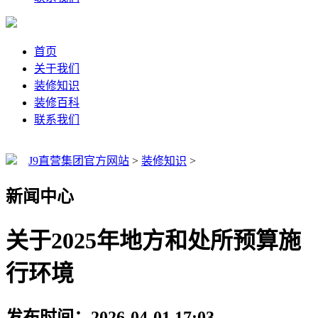
首页
关于我们
装修知识
装修百科
联系我们
J9直营集团官方网站
>
装修知识
>
新闻中心
关于2025年地方和处所预算施
行环境
发布时间：2026-04-01 17:03