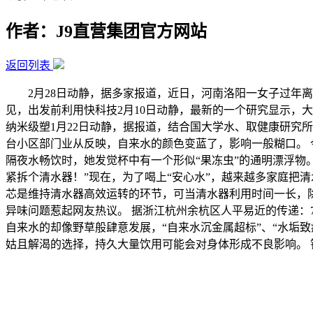
作者：J9直营集团官方网站
返回列表
2月28日动静，据多家报道，近日，河南洛阳一女子过年离家
见，出发前利用快科技2月10日动静，最新的一个研究显示，
纳米级塑1月22日动静，据报道，结合国大学水、取健康研究
台小区部门业从反映，自来水的颜色变蓝了，影响一般糊口。 
隔夜水畅饮时，她发觉杯中有一个形似“果冻虫”的通明漂浮物
紧拆个清水器！”现在，为了喝上“安心水”，越来越多家庭把
芯是维持清水器高效运转的环节，可当清水器利用时间一长，除
异味问题惹起网友热议。 据浙江杭州余杭区人平易近的传递：
自来水的却像野草般肆意发展，“自来水沉金属超标”、“水垢
姑且解渴的选择，持久大量饮用可能会对身体形成不良影响。 