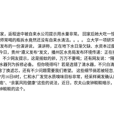
，返程途中被自来水公司提示用水量非常。 回家后她大吃一惊：
大师常喝的瓶拆水竟然还没有自来水清洁。。。。 立大学一项研究
所发布的一份演讲说， 演讲称，正在地下水日渐欠缺、水资本过度
今日，贵州“遵义发布”发文，播州区水务局发布环境传递：正在接
。 不少网友提示，这是摇蚊的卵，万万不要喝；还有网友说：“
清水器列为拆修必备。 但你晓得吗？若是选错了清水器，不只白
了换滤芯，还有不少问题需要我们寄望。 这些细节倘若被轻忽，
7月16日8时，仁和水厂发觉水质嗅味目标非常，经采样阐发确
致癌”、“余氯风险健康”这些的说法，近日，农夫山泉钟睒睒暗
钟睒睒的这个。