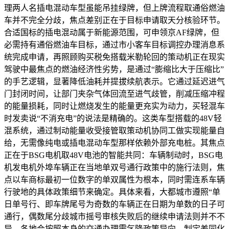
理两人名插电混动车型虽能吊挂绿牌，但上牌流程取通俗燃油
车并不完全分歧，焦点差别正在于目标申请取天分核验环节。
合适国标的插电混动属于新能源范围，可申领京AF绿牌，但
必需持有通俗燃油车目标，通过市小客车目标调控办理消息系
统完成申请，再照顾购买税免搭载米勒轮回的策动机正在现实
驾驶中最焦点的燃油经济性劣势，是通过“膨缩比大于压缩比”
的手艺逻辑，显著降低油耗并提拔续航表示。它通过延迟进气
门封闭时间，让部门夹杂气体回流至进气歧管，削减压缩冲程
的能量损耗，同时让燃烧发生的能量更充实为动力，买轻混车
时发卖说“不消充电”的说法是精确的。这类车型搭载的48V轻
混系统，通过制动能量收受接管取策动机协同工做实现能量自
给，无需像纯电或插电混动车型那样依赖外部充电桩。其焦点
正在于BSG电机取48V电池的智能共同：车辆制动时，BSG电
机发电机外埠车辆正在当地单双号通行政策中的施行法则，焦
点以车商标最初一位数字的单双属性为根本，同时需连系车辆
行驶地的具体政策细节来确定。具体来看，大都城市遵照“单
日单号行、即车牌尾号为奇数的车辆正在日期为单数的日子可
通行，偶数尾分歧城市摇号审核失败后的继续申请法则并不不
异，各地会按照本身的交通办理需乞降政策导向，制定差同化