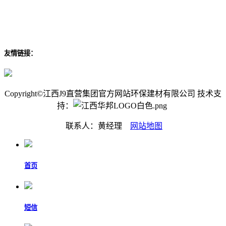
友情链接：
Copyright©江西J9直营集团官方网站环保建材有限公司 技术支
持：
联系人：黄经理
网站地图
首页
短信