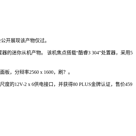
大会公开展现该产物仅过。
处置器的迷你从机产物。 该机焦点搭载“酷睿3 304”处置器，采用5
面板，分辩率2560 x 1600，刷？。
的12V-2 x 6供电接口，并获得80 PLUS金牌认证，售价459