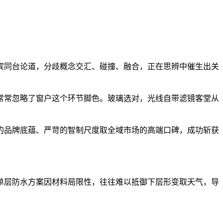
宾同台论道，分歧概念交汇、碰撞、融合，正在思辨中催生出关
常忽略了窗户这个环节脚色。玻璃选对，光线自带滤镜客堂从
的品牌底蕴、严苛的智制尺度取全域市场的高端口碑，成功斩获
层防水方案因材料局限性，往往难以抵御下层形变取天气，导