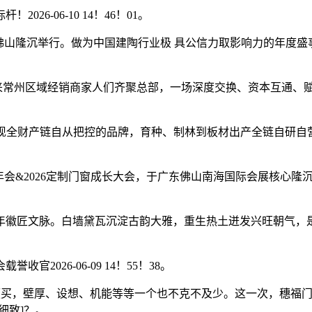
6-06-10 14！46！01。
佛山隆沉举行。做为中国建陶行业极 具公信力取影响力的年度盛
送来常州区域经销商家人们齐聚总部，一场深度交换、资本互通、
现全财产链自从把控的品牌，育种、制林到板材出产全链自研自
业年会&2026定制门窗成长大会，于广东佛山南海国际会展核心
徽匠文脉。白墙黛瓦沉淀古韵大雅，重生热土迸发兴旺朝气，是
026-06-09 14！55！38。
买，壁厚、设想、机能等等一个也不克不及少。这一次，穗福门
细致]？。