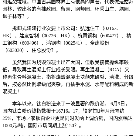
和逛憩境域。中国古典园林界上有很高的声誉，代表做是姑苏
园林，较出名的有拙政园、留园、网师园、环秀山庄、耦园、
狮子林等？。
拆卸式建建行业次要上市公司：弘远住工（02163．
HK）、建友智制（00726．HK）、杭萧钢构（600477）、精
工钢构（600496）、鸿钢构（002541）、全建股份
（603030）、住总股份？。
虽然我国为烧毁混凝土出产大国，但收受接管操纵率较
低，导致再生混凝土行业成长受限。再生混凝土（RCA）又
称再生骨料混凝土，指将烧毁混凝土块颠末破裂、清洗、分级
后，按必然比例取级配夹杂，再插手水泥、水等配料制成的新
混凝土！
本年以来，钛白粉送来了一波显著的跌价潮。 6月9日，
国内钛白粉价钱指数报于16716。17，较岁首年月涨幅约
25%，市场14家钛白企业更是同时发函上调价钱，国内涨幅达
1000元/吨，国际市场同期上涨150？。