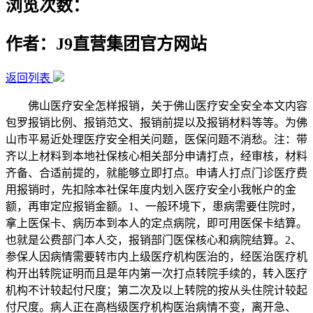
浏览次数：
作者：J9直营集团官方网站
返回列表
佛山医疗安全怎样报销，关于佛山医疗安全安全本文内容
包罗报销比例、报销范文、报销前提以及报销材料等等。为佛
山市平易近处理医疗安全相关问题，医保问题不消愁。注：带
齐以上材料到本地社保核心相关部分申请打点，经审核，材料
齐备、合适前提的，就能够立即打点。申请人打点门诊医疗费
用报销时，先扣除本社保年度内划入医疗安全小我帐户的金
额，再审定应报销金额。1、一般环境下，患病需要住院时，
拿上医保卡、病历本到本人的定点病院，即可用医保卡结算。
也就是公费部门本人交，报销部门医保核心和病院结算。2、
参保人因病情需要转市内上级医疗机构医治的，经医治医疗机
构开出转院证明而且是年内第一次打点转院手续的，转入医疗
机构不计较起付尺度；第二次及以上转院的按从头住院计较起
付尺度。病人正在高档级医疗机构医治病情不变，离开急、