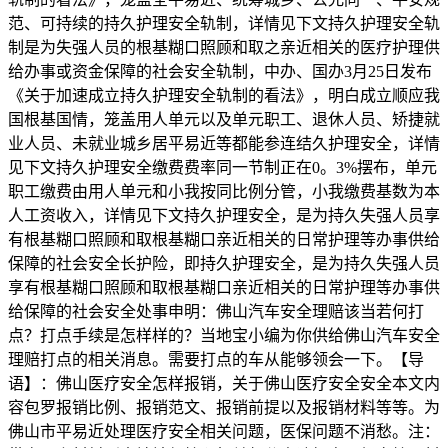
范、可持续的持久护理安全轨制，详情见下文持久护理安全轨
制是为失强人员的根基糊口照顾和取之亲近相关的医疗护理供
给办事或资金保障的社会安全轨制，中办、国办3月25日发布
《关于加速成立持久护理安全轨制的看法》，明白成立顺应我
国根基国情，笼盖用人单元以及单元职工、退休人员、矫捷就
业人员、未就业城乡居平易近等都能参连结久护理安全，详情
见下文持久护理安全缴费费率同一节制正在0。3%摆布，单元
职工缴费由用人单元和小我按同比例分管，小我缴费基数为本
人工资收入，详情见下文持久护理安全，是为持久失强人员享
有根基糊口照顾和取根基糊口亲近相关的日常护理等办事供给
保障的社会安全长护险，即持久护理安全，是为持久失强人员
享有根基糊口照顾和取根基糊口亲近相关的日常护理等办事供
给保障的社会安全处事申明：佛山汽车安全理赔该当若何打
点？打点手续是怎样样的？当地宝小编为你供给佛山汽车安全
理赔打点的相关消息。需要打点的车从能够领会一下。【导
语】：佛山医疗安全怎样报销，关于佛山医疗安全安全本文内
容包罗报销比例、报销范文、报销前提以及报销材料等等。为
佛山市平易近处理医疗安全相关问题，医保问题不消愁。注：