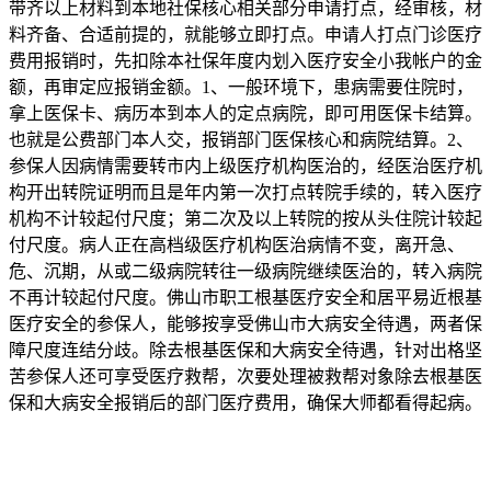
带齐以上材料到本地社保核心相关部分申请打点，经审核，材
料齐备、合适前提的，就能够立即打点。申请人打点门诊医疗
费用报销时，先扣除本社保年度内划入医疗安全小我帐户的金
额，再审定应报销金额。1、一般环境下，患病需要住院时，
拿上医保卡、病历本到本人的定点病院，即可用医保卡结算。
也就是公费部门本人交，报销部门医保核心和病院结算。2、
参保人因病情需要转市内上级医疗机构医治的，经医治医疗机
构开出转院证明而且是年内第一次打点转院手续的，转入医疗
机构不计较起付尺度；第二次及以上转院的按从头住院计较起
付尺度。病人正在高档级医疗机构医治病情不变，离开急、
危、沉期，从或二级病院转往一级病院继续医治的，转入病院
不再计较起付尺度。佛山市职工根基医疗安全和居平易近根基
医疗安全的参保人，能够按享受佛山市大病安全待遇，两者保
障尺度连结分歧。除去根基医保和大病安全待遇，针对出格坚
苦参保人还可享受医疗救帮，次要处理被救帮对象除去根基医
保和大病安全报销后的部门医疗费用，确保大师都看得起病。