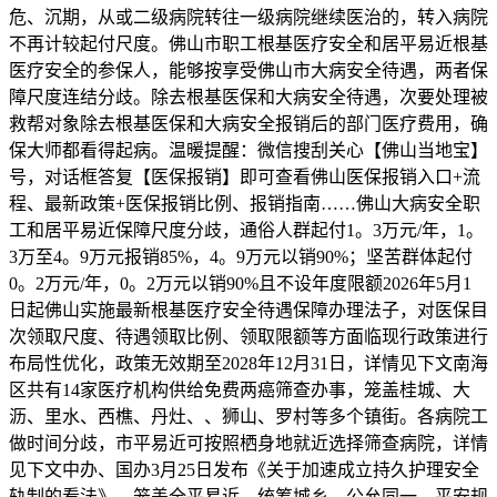
危、沉期，从或二级病院转往一级病院继续医治的，转入病院
不再计较起付尺度。佛山市职工根基医疗安全和居平易近根基
医疗安全的参保人，能够按享受佛山市大病安全待遇，两者保
障尺度连结分歧。除去根基医保和大病安全待遇，次要处理被
救帮对象除去根基医保和大病安全报销后的部门医疗费用，确
保大师都看得起病。温暖提醒：微信搜刮关心【佛山当地宝】
号，对话框答复【医保报销】即可查看佛山医保报销入口+流
程、最新政策+医保报销比例、报销指南……佛山大病安全职
工和居平易近保障尺度分歧，通俗人群起付1。3万元/年，1。
3万至4。9万元报销85%，4。9万元以销90%；坚苦群体起付
0。2万元/年，0。2万元以销90%且不设年度限额2026年5月1
日起佛山实施最新根基医疗安全待遇保障办理法子，对医保目
次领取尺度、待遇领取比例、领取限额等方面临现行政策进行
布局性优化，政策无效期至2028年12月31日，详情见下文南海
区共有14家医疗机构供给免费两癌筛查办事，笼盖桂城、大
沥、里水、西樵、丹灶、、狮山、罗村等多个镇街。各病院工
做时间分歧，市平易近可按照栖身地就近选择筛查病院，详情
见下文中办、国办3月25日发布《关于加速成立持久护理安全
轨制的看法》，笼盖全平易近、统筹城乡、公允同一、平安规