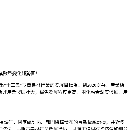
企業數量變化趨勢圖！
出“十三五”期間建材行業的發展目標為：到2020岁暮，產業結
新興產業發展壯大，綠色發展程度更高，兩化融合深度發展，產
市場調研，國家統計局、部門機構發布的最新權威數據，并對多
行情況、昆明市建材行業發展環境、昆明市建材行業情況和細分