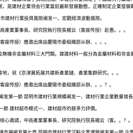
測，是建材企業领会行業當前最新發展動態，正確制定企業發展
昆明市建材行業投資風險阐发一、宏觀經濟波動風險。
中商產業董事長、研究院執行院長楊云（客座传授）赴惠。。。
（客座传授）應邀出席由慶陽市委組織部从辦、。。。
無機非金屬材料三大門類。建建材料一般分為金屬材料和非金屬
地，就《京津冀拓展共建新產業鏈、產業集群研究。。。
（客座传授）應邀出席由慶陽市委組織部从辦、。。？。
发第一節 昆明市建材行業規模阐发一、建材行業企業數量增長
節 建材超市模式一、建材超市的競爭力評價。
務核心邀請，中商產業董事長、研究院執行院長楊云（客。。？。
市場阐发第七章 昆明市建材行業沉點企業運營阐发第一節 企