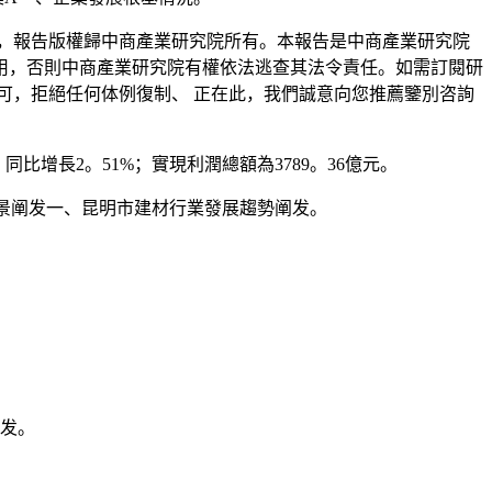
，報告版權歸中商產業研究院所有。本報告是中商產業研究院
用，否則中商產業研究院有權依法逃查其法令責任。如需訂閱研
可，拒絕任何体例復制、 正在此，我們誠意向您推薦鑒別咨詢
比增長2。51%；實現利潤總額為3789。36億元。
及前景阐发一、昆明市建材行業發展趨勢阐发。
发。