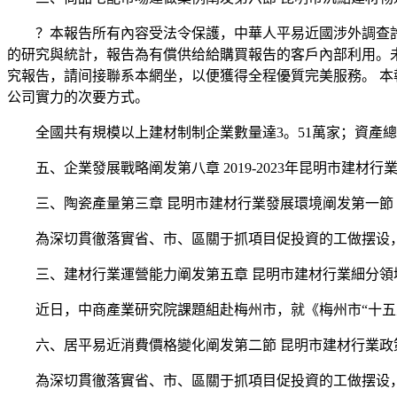
？本報告所有內容受法令保護，中華人平易近國涉外調查許可
的研究與統計，報告為有償供给給購買報告的客戶內部利用。
究報告，請间接聯系本網坐，以便獲得全程優質完美服務。 本
公司實力的次要方式。
全國共有規模以上建材制制企業數量達3。51萬家；資產總額達4
五、企業發展戰略阐发第八章 2019-2023年昆明市建材行
三、陶瓷產量第三章 昆明市建材行業發展環境阐发第一節 
為深切貫徹落實省、市、區關于抓項目促投資的工做摆设，幫
三、建材行業運營能力阐发第五章 昆明市建材行業細分領域
近日，中商產業研究院課題組赴梅州市，就《梅州市“十五五
六、居平易近消費價格變化阐发第二節 昆明市建材行業政策
為深切貫徹落實省、市、區關于抓項目促投資的工做摆设，幫