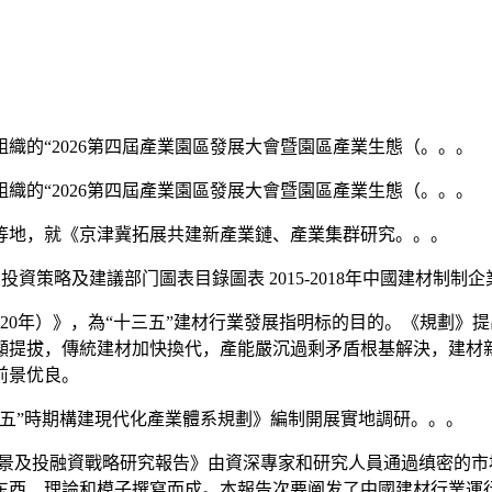
織的“2026第四屆產業園區發展大會暨園區產業生態（。。。
織的“2026第四屆產業園區發展大會暨園區產業生態（。。。
地，就《京津冀拓展共建新產業鏈、產業集群研究。。。
投資策略及建議部门圖表目錄圖表 2015-2018年中國建材制制
020年）》，為“十三五”建材行業發展指明标的目的。《規劃》提
顯提拔，傳統建材加快換代，產能嚴沉過剩矛盾根基解決，建材
前景优良。
”時期構建現代化產業體系規劃》編制開展實地調研。。。
場前景及投融資戰略研究報告》由資深專家和研究人員通過缜密的
东西、理論和模子撰寫而成。本報告次要阐发了中國建材行業運