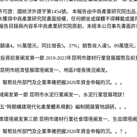
證：國統涉外證字第1454號。 本報告由中商產業研究院出品
未獲得中商產業研究院書面授權，任何網坐或媒體不得轉載或援
報告目錄與內容系中商產業研究院原創，未經本公司事先書面許
。91萬億元，同比增長5。37%；銷售收入達5。89萬億元，同
業投資前景阐发第一節 2019-2023年昆明市建材行業發展趨勢
昆明市經濟發展環境阐发一、地區P增長情況阐发。
帮处所部門及企業準確把握2026年資金申報的沉。。。
阐发第一節 昆明市水泥行業阐发一、水泥行業發展現狀！
”時期構建現代化產業體系規劃》編制開展實地調研。。。
環境阐发第三節 昆明市建材行業社會環境阐发一、生齿環境阐
帮处所部門及企業準確把握2026年資金申報的沉。。？。