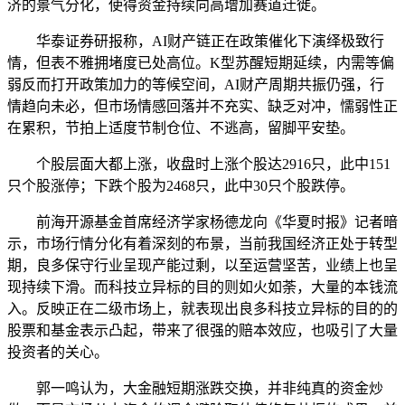
济的景气分化，使得资金持续向高增加赛道迁徙。
华泰证券研报称，AI财产链正在政策催化下演绎极致行
情，但表不雅拥堵度已处高位。K型苏醒短期延续，内需等偏
弱反而打开政策加力的等候空间，AI财产周期共振仍强，行
情趋向未必，但市场情感回落并不充实、缺乏对冲，懦弱性正
在累积，节拍上适度节制仓位、不逃高，留脚平安垫。
个股层面大都上涨，收盘时上涨个股达2916只，此中151
只个股涨停；下跌个股为2468只，此中30只个股跌停。
前海开源基金首席经济学家杨德龙向《华夏时报》记者暗
示，市场行情分化有着深刻的布景，当前我国经济正处于转型
期，良多保守行业呈现产能过剩，以至运营坚苦，业绩上也呈
现持续下滑。而科技立异标的目的则如火如荼，大量的本钱流
入。反映正在二级市场上，就表现出良多科技立异标的目的的
股票和基金表示凸起，带来了很强的赔本效应，也吸引了大量
投资者的关心。
郭一鸣认为，大金融短期涨跌交换，并非纯真的资金炒