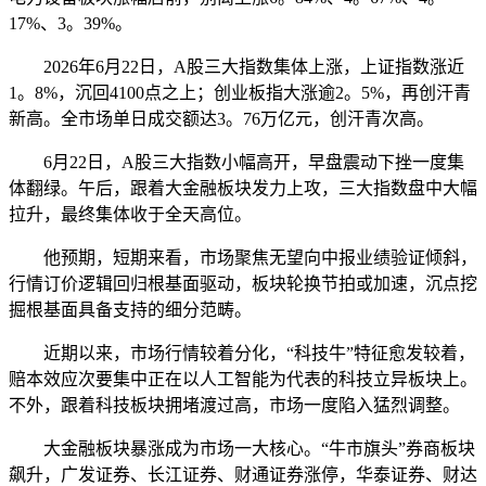
17%、3。39%。
2026年6月22日，A股三大指数集体上涨，上证指数涨近
1。8%，沉回4100点之上；创业板指大涨逾2。5%，再创汗青
新高。全市场单日成交额达3。76万亿元，创汗青次高。
6月22日，A股三大指数小幅高开，早盘震动下挫一度集
体翻绿。午后，跟着大金融板块发力上攻，三大指数盘中大幅
拉升，最终集体收于全天高位。
他预期，短期来看，市场聚焦无望向中报业绩验证倾斜，
行情订价逻辑回归根基面驱动，板块轮换节拍或加速，沉点挖
掘根基面具备支持的细分范畴。
近期以来，市场行情较着分化，“科技牛”特征愈发较着，
赔本效应次要集中正在以人工智能为代表的科技立异板块上。
不外，跟着科技板块拥堵渡过高，市场一度陷入猛烈调整。
大金融板块暴涨成为市场一大核心。“牛市旗头”券商板块
飙升，广发证券、长江证券、财通证券涨停，华泰证券、财达