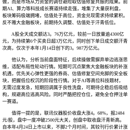
做，而是市场从力资金的调仓避险取估值修复共振的成果。前
期AI、算力等科技成长赛道持续走强，堆集了大量获利盘，
板块筹码极端拥堵，估值处于高位，资金兑现需求持续累积。
反不雅大金融板块，前期持久调整、估值处于汗青低位。
A股全天成交额达3。76万亿元，较前一日放量逾4300亿
元，为持续第6个买卖日超3万亿元，同时创下单日成交额汗青
次高，仅次于本年1月14日创下的3。987万亿元。
他认为，分析当前盘面特征，后续操做需摒弃单边逃涨思
维，适配布局性轮动行情。短期可沉点聚焦大金融板块的补涨
机遇，优先关心弹性更强的券商、估值修复空间充脚的安全板
块，把握低位权沉的阶段性行情。对于AI等高位科技题材，
无需过度发急，短期回调属于良性洗盘，可期待企稳后低吸结
构，规避高位逃高风险。同时严酷把控仓位，避免全仓押注单
一赛道。
值得一提的是，联讯仪器股价收盘大涨4。68%，报2484
元/股，盘中一度冲破2500元大关，创盘中取收盘汗青新高。
自本年4月24日上市以来，不脚2个月时间，其较刊行价累计涨