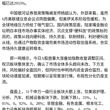
幅已达2933%。
中国银河证券首席策略阐发师杨超认为，外部来看，虽然
6月美联储议息会议点阵图偏鹰，但美伊关系阶段性缓和，为
全球地缘压力供给了喘气窗口。国内政策层面，陆家嘴金融论
坛明白本钱市场办事实体经济、沉点支撑“硬科技”的政策标的
目的，政策从线向硬科技、持久资金、轨制倾斜，利好硬科技
从线，也通过产物取资金端完美市场流动性取估值系统，夯实
市场持久健康运转根本。
郭一鸣暗示，今日A股放量大涨叠加指数收复调整区间、
权沉板块集体发力，确认了市场全体多头趋向未改，下方支
持，风险偏好全面回升，但同时也申明场内资金调仓猛烈，板
块轮动速度加速，短期难以呈现普涨行情，布局性分化仍是支
流。
盘面上，31个申万一级行业板块大都上涨，仅美容护理、
分析、汽车、机械设备板块下跌，别离下跌1。33%、1。
01%、0。92%、0。28%；非银金融、有色金属、根本化工、
电力设备板块涨幅居前，别离上涨6。84%、4。67%、4。