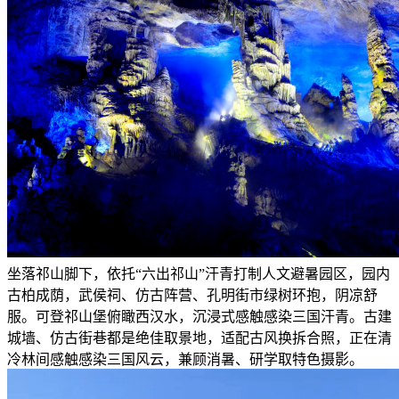
坐落祁山脚下，依托“六出祁山”汗青打制人文避暑园区，园内
古柏成荫，武侯祠、仿古阵营、孔明街市绿树环抱，阴凉舒
服。可登祁山堡俯瞰西汉水，沉浸式感触感染三国汗青。古建
城墙、仿古街巷都是绝佳取景地，适配古风换拆合照，正在清
冷林间感触感染三国风云，兼顾消暑、研学取特色摄影。