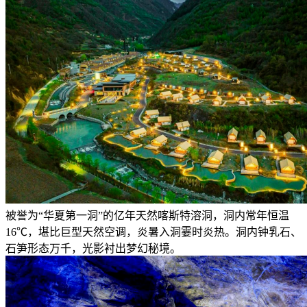
被誉为“华夏第一洞”的亿年天然喀斯特溶洞，洞内常年恒温
16℃，堪比巨型天然空调，炎暑入洞霎时炎热。洞内钟乳石、
石笋形态万千，光影衬出梦幻秘境。