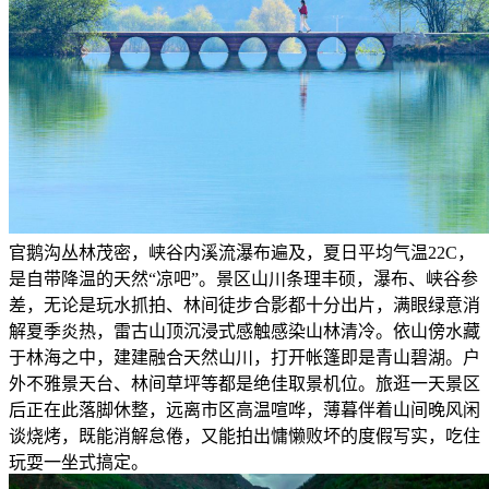
官鹅沟丛林茂密，峡谷内溪流瀑布遍及，夏日平均气温22C，
是自带降温的天然“凉吧”。景区山川条理丰硕，瀑布、峡谷参
差，无论是玩水抓拍、林间徒步合影都十分出片，满眼绿意消
解夏季炎热，雷古山顶沉浸式感触感染山林清冷。依山傍水藏
于林海之中，建建融合天然山川，打开帐篷即是青山碧湖。户
外不雅景天台、林间草坪等都是绝佳取景机位。旅逛一天景区
后正在此落脚休整，远离市区高温喧哗，薄暮伴着山间晚风闲
谈烧烤，既能消解怠倦，又能拍出慵懒败坏的度假写实，吃住
玩耍一坐式搞定。