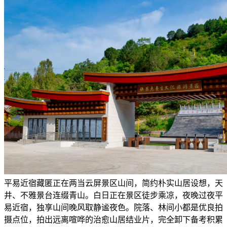
平易近宿藏匿正在两当云屏景区山间，简约朴实山居设想，天
井、不雅景台连缀青山。白日正在景区徒步乘凉，夜晚过夜平
易近宿，独享山间晚风取静谧夜色。院落、林间小都是优良拍
摄点位，拍出远离喧哗的治愈山居结业片，完全卸下备考积累