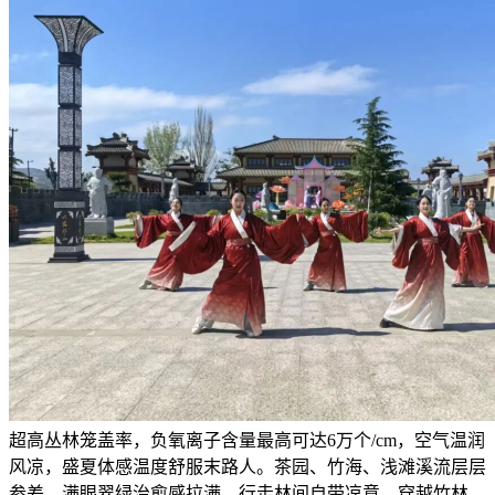
超高丛林笼盖率，负氧离子含量最高可达6万个/cm，空气温润
风凉，盛夏体感温度舒服末路人。茶园、竹海、浅滩溪流层层
参差，满眼翠绿治愈感拉满，行走林间自带凉意，穿越竹林、