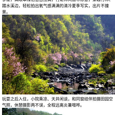
踏水溪边，轻松拍出氧气感满满的清冷夏季写实，出片不撞
景。
玩耍之后入住，小院乘凉、天井闲谈，和同窗结伴拍摄田园空
气照，休憩摄影两不误，全程远离炎暑喧哗。