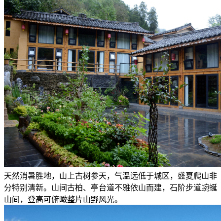
天然消暑胜地，山上古树参天，气温远低于城区，盛夏爬山非
分特别清新。山间古柏、亭台道不雅依山而建，石阶步道蜿蜒
山间，登高可俯瞰整片山野风光。