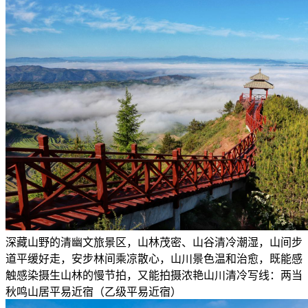
深藏山野的清幽文旅景区，山林茂密、山谷清冷潮湿，山间步
道平缓好走，安步林间乘凉散心，山川景色温和治愈，既能感
触感染摄生山林的慢节拍，又能拍摄浓艳山川清冷写线：两当
秋鸣山居平易近宿（乙级平易近宿）