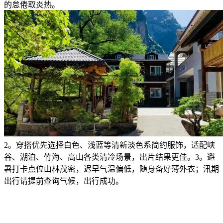
的怠倦取炎热。
2。穿搭优先选择白色、浅蓝等清新淡色系简约服饰，适配峡
谷、湖泊、竹海、高山各类清冷场景，出片结果更佳。3。避
暑打卡点位山林茂密，迟早气温偏低，随身备好薄外衣；汛期
出行请提前查询气候，出行成功。