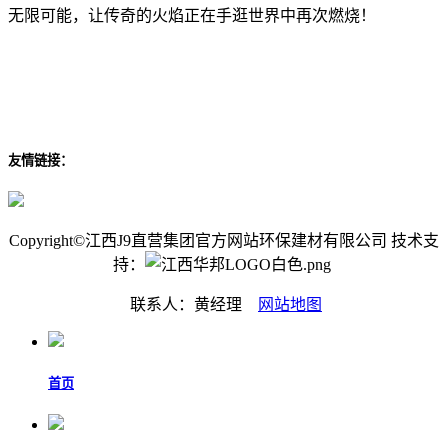
无限可能，让传奇的火焰正在手逛世界中再次燃烧！
友情链接：
Copyright©江西J9直营集团官方网站环保建材有限公司 技术支
持：
联系人：黄经理
网站地图
首页