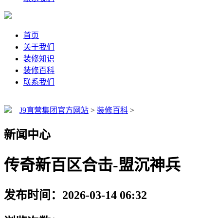
首页
关于我们
装修知识
装修百科
联系我们
J9直营集团官方网站
>
装修百科
>
新闻中心
传奇新百区合击-盟沉神兵
发布时间：2026-03-14 06:32