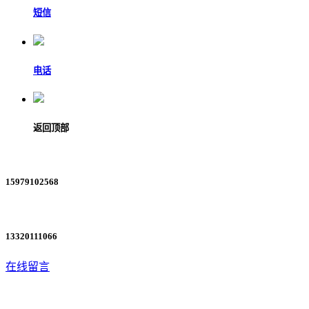
短信
电话
返回顶部
15979102568
13320111066
在线留言