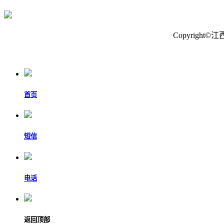
Copyrig
首页
短信
电话
返回顶部