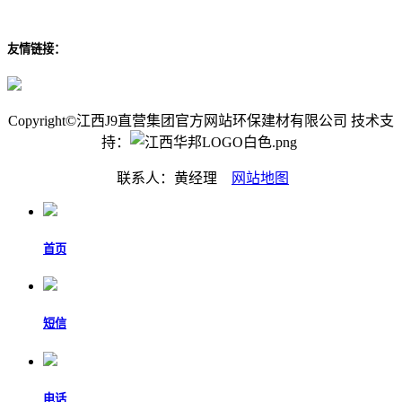
友情链接：
Copyright©江西J9直营集团官方网站环保建材有限公司 技术支
持：
联系人：黄经理
网站地图
首页
短信
电话