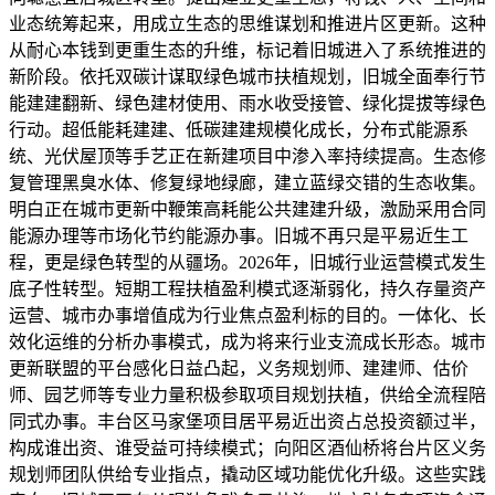
业态统筹起来，用成立生态的思维谋划和推进片区更新。这种
从耐心本钱到更重生态的升维，标记着旧城进入了系统推进的
新阶段。依托双碳计谋取绿色城市扶植规划，旧城全面奉行节
能建建翻新、绿色建材使用、雨水收受接管、绿化提拔等绿色
行动。超低能耗建建、低碳建建规模化成长，分布式能源系
统、光伏屋顶等手艺正在新建项目中渗入率持续提高。生态修
复管理黑臭水体、修复绿地绿廊，建立蓝绿交错的生态收集。
明白正在城市更新中鞭策高耗能公共建建升级，激励采用合同
能源办理等市场化节约能源办事。旧城不再只是平易近生工
程，更是绿色转型的从疆场。2026年，旧城行业运营模式发生
底子性转型。短期工程扶植盈利模式逐渐弱化，持久存量资产
运营、城市办事增值成为行业焦点盈利标的目的。一体化、长
效化运维的分析办事模式，成为将来行业支流成长形态。城市
更新联盟的平台感化日益凸起，义务规划师、建建师、估价
师、园艺师等专业力量积极参取项目规划扶植，供给全流程陪
同式办事。丰台区马家堡项目居平易近出资占总投资额过半，
构成谁出资、谁受益可持续模式；向阳区酒仙桥将台片区义务
规划师团队供给专业指点，撬动区域功能优化升级。这些实践