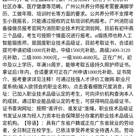
社区办事、医疗健康等范畴。广州公共养分师报考需要满脚学
历、工做年限、培训时长等方面的要求。公共养分师不支撑考
生小我报名，只能通过授权的正轨培训机构报考。广州消防设
备操做员报考官网为消防职业技术判定测验网，目前有初中高
三个品级，考生可按照个情面况进行报考。ai锻炼师也称人工
智能锻炼师，是国度职业技术品级证，目前考取证书，合适前
提可申请初级1000元补助，中级1500元补助，高级2400-3120
元补助，二级3000-3900元，一级3600-4680元。正在广州，初
中及以上学历，年满16周岁，能够考取五级持久照护师证书。
拿证后1年内，合适要求可正在广州申请1000元补助，证书简
介、报考要求详见注释！可通过技强人才评价工做网-职业尺
度系统(输入欲领会的职业名称)，点击查看细致尺度消息，网
址：已加入职业技术品级认定的考生，可向评价机构查询本人
的成就，通过职业能品级认定的考生，可获得响应品级证书，
证书查询网址：按照“谁评价、谁发证”准绳，职业技术品级证
书发证从体为经人力资本社会保障部分存案的职业技术品级认
定机构。【导语】：具有广东省户籍或正在广东省就业的劳动
者，全日制正在校学生、已依法享受养老安全待遇人员。劳动