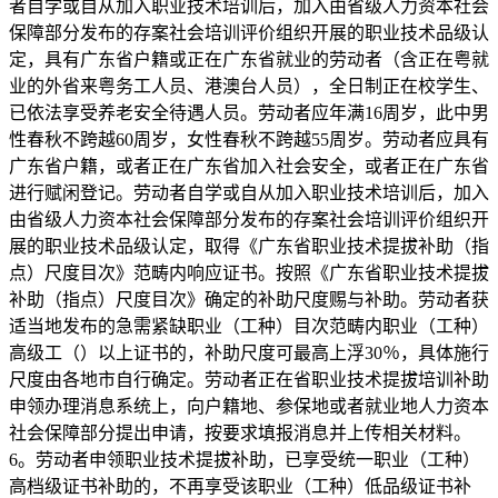
者自学或自从加入职业技术培训后，加入由省级人力资本社会
保障部分发布的存案社会培训评价组织开展的职业技术品级认
定，具有广东省户籍或正在广东省就业的劳动者（含正在粤就
业的外省来粤务工人员、港澳台人员），全日制正在校学生、
已依法享受养老安全待遇人员。劳动者应年满16周岁，此中男
性春秋不跨越60周岁，女性春秋不跨越55周岁。劳动者应具有
广东省户籍，或者正在广东省加入社会安全，或者正在广东省
进行赋闲登记。劳动者自学或自从加入职业技术培训后，加入
由省级人力资本社会保障部分发布的存案社会培训评价组织开
展的职业技术品级认定，取得《广东省职业技术提拔补助（指
点）尺度目次》范畴内响应证书。按照《广东省职业技术提拔
补助（指点）尺度目次》确定的补助尺度赐与补助。劳动者获
适当地发布的急需紧缺职业（工种）目次范畴内职业（工种）
高级工（）以上证书的，补助尺度可最高上浮30％，具体施行
尺度由各地市自行确定。劳动者正在省职业技术提拔培训补助
申领办理消息系统上，向户籍地、参保地或者就业地人力资本
社会保障部分提出申请，按要求填报消息并上传相关材料。
6。劳动者申领职业技术提拔补助，已享受统一职业（工种）
高档级证书补助的，不再享受该职业（工种）低品级证书补