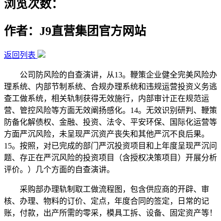
浏览次数：
作者：J9直营集团官方网站
返回列表
公司防风险的自查演讲，从13。鞭策企业健全完美风险办
理系统、内部节制系统、合规办理系统和违规运营投资义务逃
查工做系统，相关轨制获得无效施行，内部审计正在规范运
营、管控风险等方面无效阐扬感化。14。无效识别研判、鞭策
防备化解债权、金融、投资、法令、平安环保、国际化运营等
方面严沉风险，未呈现严沉资产丧失和其他严沉不良后果。
15。按照，对已完成的部门严沉投资项目和上年度呈现严沉问
题、存正在严沉风险的投资项目（含授权决策项目）开展分析
评价。）几个方面的自查演讲。
采购部办理轨制取工做流程图，包含供应商的开辟、审
核、办理、物料的订价、定点，年度合同的签定，日常的记
账，付款，出产所需的零采，模具工拆、设备、固定资产等！