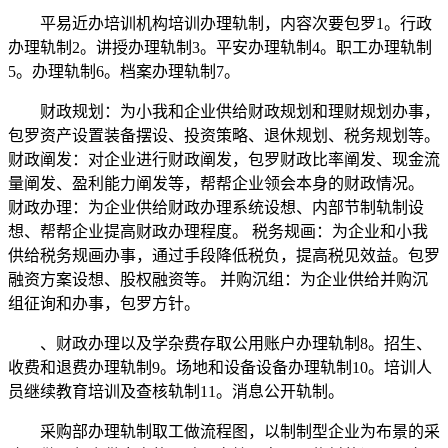
平易近办培训机构培训办理轨制，内容次要包罗1。行政
办理轨制2。讲授办理轨制3。平安办理轨制4。职工办理轨制
5。办理轨制6。档案办理轨制7。
财政规划：为小我和企业供给财政规划和理财规划办事，
包罗资产设置装备摆设、投资策略、退休规划、税务规划等。
财政阐发：对企业进行财政阐发，包罗财政比率阐发、现金流
量阐发、盈利能力阐发等，帮帮企业领会本身的财政情况。
财政办理：为企业供给财政办理系统设想、内部节制轨制设
想、帮帮企业提高财政办理程度。 税务规画：为企业和小我
供给税务规画办事，通过手段降低税负，提高税见效益。包罗
融资方案设想、股权融资等。 并购沉组：为企业供给并购沉
组征询和办事，包罗方针。
、财政办理以及学杂费存取公用账户办理轨制8。招生、
收费和退费办理轨制9。场地和设备设备办理轨制10。培训人
员继续教育培训及查核轨制11。消息公开轨制。
采购部办理轨制取工做流程图，以制制型企业为布景的采